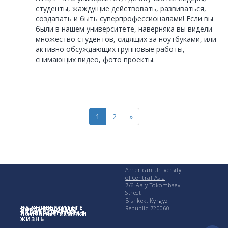
студенты, жаждущие действовать, развиваться,
создавать и быть суперпрофессионалами! Если вы
были в нашем университете, наверняка вы видели
множество студентов, сидящих за ноутбуками, или
активно обсуждающих групповые работы,
снимающих видео, фото проекты.
1
2
»
American University
of Central Asia
7/6 Aaly Tokombaev
Street
Bishkek, Kyrgyz
ОБ УНИВЕРСИТЕТЕ
Republic 720060
ПОСТУПАЮЩИМ
УЧЕБА
ИССЛЕДОВАНИЯ
УНИВЕРСИТЕТСКАЯ
ПОЛЕЗНЫЕ ССЫЛКИ
ЖИЗНЬ