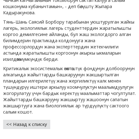
Чычкан капчыгайынын токойлорун сактап калууга салым
кошконума кубанычтамын», - деп бөлүштү Жыпара
Кадыракунова.
Тянь-Шань Саясий Борбору тарабынан уюштурулган жайкы
лагерь, экологиялык лагерь студенттердин жаратылышты
коргоо демилгесине айланды, бул жаш экологдорго алган
билимдерин практикада колдонууга жана
профессорлордун жана эксперттердин жетекчилиги
астында жаратылышты коргоонун акыркы ыкмаларын
изилдөөгө мүмкүндүк берди.
Критикалык экосистемалык өнөктөштүк фондунун долбоорунун
алкагында жайыттарды башкаруунун жакшыртылган
пландарын илгерилетүү жана жергиликтүү калк менен
түшүндүрүү иштери аркылуу коомчулуктун маалымдуулугун
жогорулатуу үчүн бардык керектүү маалыматтар чогултулат.
Жайыттарды башкарууну жакшыртуу жашоонун сапатын
жакшыртууга жана биологиялык ар түрдүүлүктү сактоого
салым кошот.
<< Назад к списку