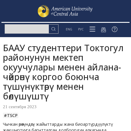
ENG
РУС
БААУ студенттери Токтогул
районунун мектеп
окуучулары менен айлана-
чөйрөнү коргоо боюнча
түшүнүктөрү менен
бөлүшүштү
21 сентября 2023
#TSCP
Чычкан өрөөнүндөгү жайыттарды жана биоартүрдүүлүктү
жакшыртууга багытталган долбоордун алкагында