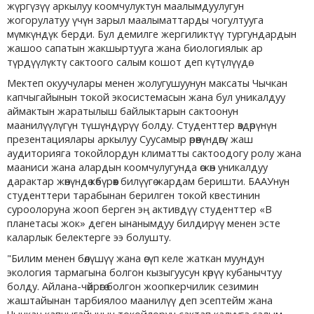
жүргүзүү аркылуу коомчулуктун маалымдуулугун
жогорулатуу үчүн зарыл маалыматтарды чогултууга
мүмкүндүк берди. Бул демилге жергиликтүү тургундардын
жашоо сапатын жакшыртууга жана биологиялык ар
түрдүүлүктү сактоого салым кошот деп күтүлүүдө.
Мектеп окуучулары менен жолугушуунун максаты Чычкан
капчыгайынын токой экосистемасын жана бул уникалдуу
аймактын жаратылыш байлыктарын сактоонун
маанилүүлүгүн түшүндүрүү болду. Студенттер өздөрүнүн
презентациялары аркылуу Суусамыр өрөөнүндөгү жаш
аудиторияга токойлордун климатты сактоодогу ролу жана
мааниси жана алардын коомчулугунда өскөн уникалдуу
дарактар ​​жөнүндө көбүрөөк билүүгө жардам беришти. БААУнун
студенттери тарабынан берилген токой квестинин
суроолоруна жооп берген эң активдүү студенттер «В
планетасы жок» деген ынанымдуу билдирүү менен эсте
каларлык белектерге ээ болушту.
"Билим менен бөлүшүү жана өсүп келе жаткан муундун
экология тармагына болгон кызыгуусун көрүү кубанычтуу
болду. Айлана-чөйрөгө болгон жоопкерчилик сезимин
жаштайынан тарбиялоо маанилүү деп эсептейм жана