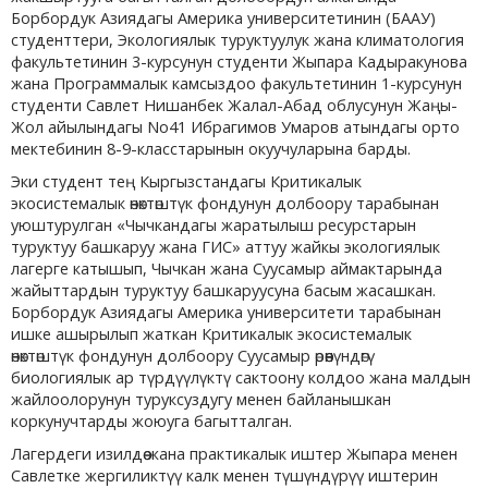
Борбордук Азиядагы Америка университетинин (БААУ)
студенттери, Экологиялык туруктуулук жана климатология
факультетинин 3-курсунун студенти Жыпара Кадыракунова
жана Программалык камсыздоо факультетинин 1-курсунун
студенти Савлет Нишанбек Жалал-Абад облусунун Жаңы-
Жол айылындагы No41 Ибрагимов Умаров атындагы орто
мектебинин 8-9-класстарынын окуучуларына барды.
Эки студент тең Кыргызстандагы Критикалык
экосистемалык өнөктөштүк фондунун долбоору тарабынан
уюштурулган «Чычкандагы жаратылыш ресурстарын
туруктуу башкаруу жана ГИС» аттуу жайкы экологиялык
лагерге катышып, Чычкан жана Суусамыр аймактарында
жайыттардын туруктуу башкаруусуна басым жасашкан.
Борбордук Азиядагы Америка университети тарабынан
ишке ашырылып жаткан Критикалык экосистемалык
өнөктөштүк фондунун долбоору Суусамыр өрөөнүндөгү
биологиялык ар түрдүүлүктү сактоону колдоо жана малдын
жайлоолорунун туруксуздугу менен байланышкан
коркунучтарды жоюуга багытталган.
Лагердеги изилдөө жана практикалык иштер Жыпара менен
Савлетке жергиликтүү калк менен түшүндүрүү иштерин