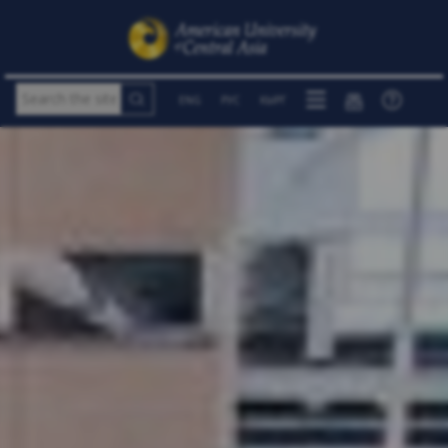
ENG
РУС
КЫРГ