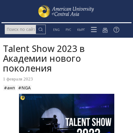
ENG
РУС
КЫРГ
Talent Show 2023 в
Академии нового
поколения
1 февраля 2023
#анп
#NGA