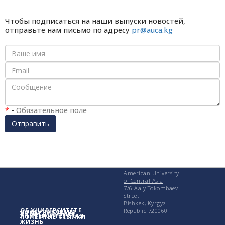
Чтобы подписаться на наши выпуски новостей,
отправьте нам письмо по адресу
pr@auca.kg
*
-
Обязательное поле
Отправить
American University
of Central Asia
7/6 Aaly Tokombaev
Street
Bishkek, Kyrgyz
ОБ УНИВЕРСИТЕТЕ
Republic 720060
ПОСТУПАЮЩИМ
УЧЕБА
ИССЛЕДОВАНИЯ
УНИВЕРСИТЕТСКАЯ
ПОЛЕЗНЫЕ ССЫЛКИ
ЖИЗНЬ