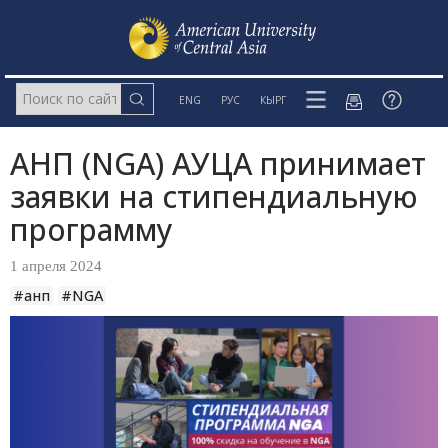
ENG
РУС
КЫРГ
АНП (NGA) АУЦА принимает
заявки на стипендиальную
программу
1 апреля 2024
#анп
#NGA