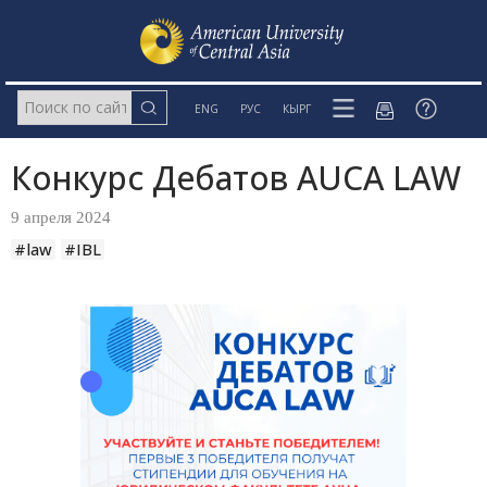
ENG
РУС
КЫРГ
Конкурс Дебатов AUCA LAW
9 апреля 2024
#law
#IBL