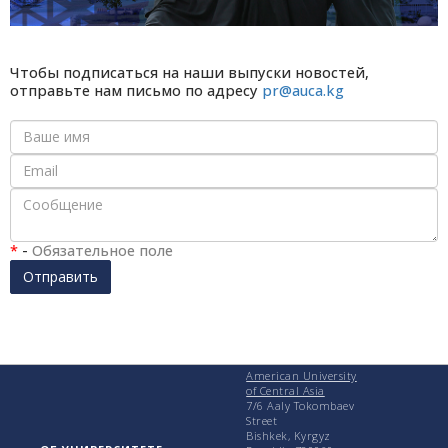
Чтобы подписаться на наши выпуски новостей,
отправьте нам письмо по адресу
pr@auca.kg
*
-
Обязательное поле
Отправить
American University
of Central Asia
7/6 Aaly Tokombaev
Street
Bishkek, Kyrgyz