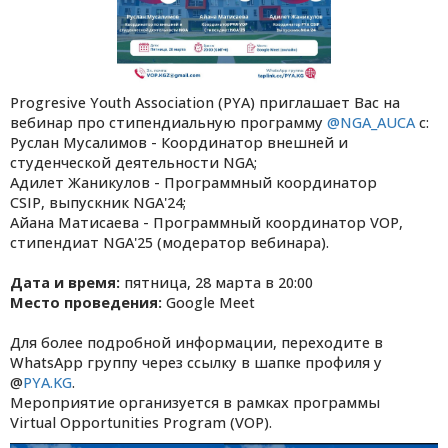
Progresive Youth Association (PYA) приглашает Вас на
вебинар про стипендиальную программу
@NGA_AUCA
с:
Руслан Мусалимов - Координатор внешней и
студенческой деятельности NGA;
Адилет Жаникулов - Программный координатор
CSIP, выпускник NGA'24;
Айана Матисаева - Программный координатор VOP,
стипендиат NGA'25 (модератор вебинара).
Дата и время:
пятница, 28 марта в
20:00
Место проведения:
Google Meet
Для более подробной информации, переходите в
WhatsApp группу через ссылку в шапке профиля у
@
PYA.KG
.
Мероприятие организуется в рамках программы
Virtual Opportunities Program (VOP).