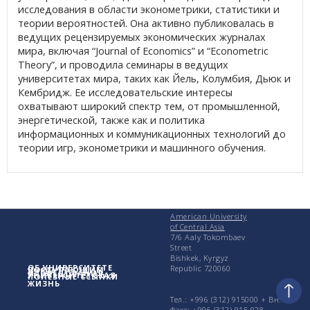
исследования в области эконометрики, статистики и
теории вероятностей. Она активно публиковалась в
ведущих рецензируемых экономических журналах
мира, включая “Journal of Economics” и “Econometric
Theory”, и проводила семинары в ведущих
университетах мира, таких как Йель, Колумбия, Дьюк и
Кембридж. Ее исследовательские интересы
охватывают широкий спектр тем, от промышленной,
энергетической, также как и политика
информационных и коммуникационных технологий до
теории игр, эконометрики и машинного обучения.
American University
of Central Asia
7/6 Aaly Tokombaev
Street
Bishkek, Kyrgyz
ОБ УНИВЕРСИТЕТЕ
Republic 720060
ПОСТУПАЮЩИМ
УЧЕБА
ИССЛЕДОВАНИЯ
УНИВЕРСИТЕТСКАЯ
ПОЛЕЗНЫЕ ССЫЛКИ
ЖИЗНЬ
Тел.: +996 (312) 915000 + Вн.
Факс: +996 (312) 915 028