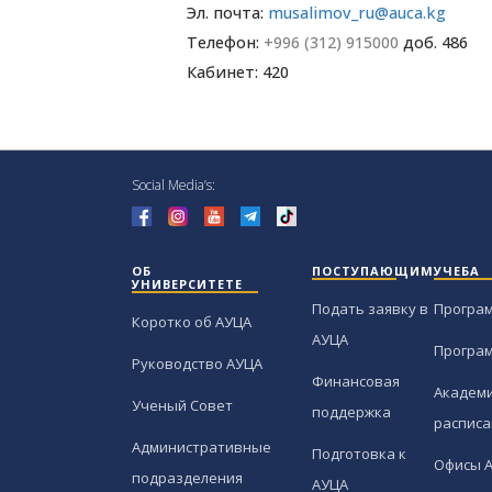
Эл. почта:
musalimov_ru@auca.kg
Телефон:
+996 (312) 915000
доб. 486
Кабинет: 420
Social Media’s:
ОБ
ПОСТУПАЮЩИМ
УЧЕБА
УНИВЕРСИТЕТЕ
Подать заявку в
Програ
Коротко об АУЦА
АУЦА
Програ
Руководство АУЦА
Финансовая
Академи
Ученый Совет
поддержка
расписа
Административные
Подготовка к
Офисы 
подразделения
АУЦА