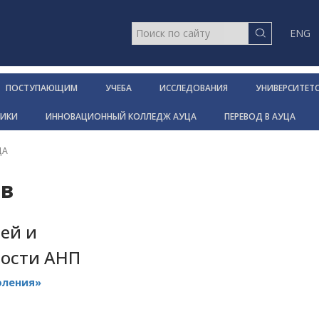
ENG
ПОСТУПАЮЩИМ
УЧЕБА
ИССЛЕДОВАНИЯ
УНИВЕРСИТЕТ
НИКИ
ИННОВАЦИОННЫЙ КОЛЛЕДЖ АУЦА
ПЕРЕВОД В АУЦА
ЦА
ов
ей и
ности АНП
оления»