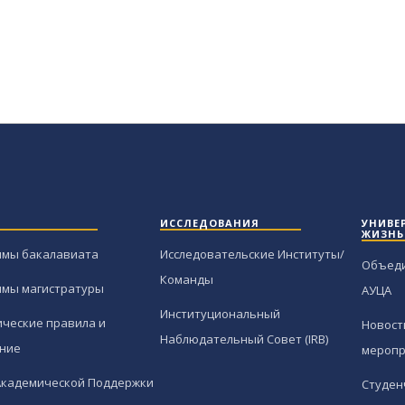
ИССЛЕДОВАНИЯ
УНИВЕ
ЖИЗНЬ
ммы бакалавиата
Исследовательские Институты/
Объед
Команды
ммы магистратуры
АУЦА
Институциональный
ческие правила и
Новост
Наблюдательный Совет (IRB)
ние
меропр
Академической Поддержки
Студен