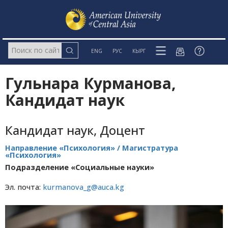
ENG
РУС
КЫРГ
Гульнара Курманова,
Кандидат наук
Кандидат наук, Доцент
Направление «Психология» / Магистратура
«Психология»
Подразделение «Социальные науки»
Эл. почта:
kurmanova_g@auca.kg