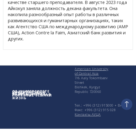
качестве старшего преподавателя. В августе 2023 года
Айкокул заняла должность декана факультета. Она
накопила разнообразный опыт работы в различных
развивающихся и гуманитарных организациях, таких
как
Агентство США по международному развитию (АМР
США)
, Action Contre la Faim, Азиатский банк развития и
других.
American University
of Central Asia
7/6 Aaly Tokombaev
Street
Bishkek, Kyrgyz
ОБ УНИВЕРСИТЕТЕ
Republic 720060
ПОСТУПАЮЩИМ
УЧЕБА
ИССЛЕДОВАНИЯ
УНИВЕРСИТЕТСКАЯ
ПОЛЕЗНЫЕ ССЫЛКИ
ЖИЗНЬ
Тел.: +996 (312) 915000 + Вн.
Факс: +996 (312) 915 028
Контакты АУЦА