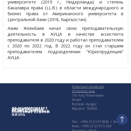
университете (2019 г., Нидерланды) и степень
бакалавра права (LL.B.) в области международного и
бизнес права от Американского университета в
Центральной Азии (2018, Кыргызстан).
Азим Жеенбаев начал свою преподавательскую
деятельность в АУЦА в качестве ассистента
преподавателя в 2020 году и работал преподавателем
с 2020 по 2022 год. В 2022 году он стал старшим
преподавателем подразделении “Юриспруденция”
АУЦА.
American University
of Central Asia
7/6 Aaly Tokombaev
Street
Bishkek, Kyrgyz
ОБ УНИВЕРСИТЕТЕ
Republic 720060
ПОСТУПАЮЩИМ
УЧЕБА
ИССЛЕДОВАНИЯ
УНИВЕРСИТЕТСКАЯ
ПОЛЕЗНЫЕ ССЫЛКИ
ЖИЗНЬ
Тел.: +996 (312) 915000 + Вн.
Факс: +996 (312) 915 028
Контакты АУЦА