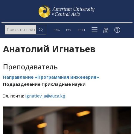
ENG
РУС
КЫРГ
Анатолий Игнатьев
Преподаватель
Направление «Программная инженерия»
Подразделение Прикладные науки
Эл. почта:
ignatiev_a@auca.kg