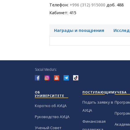
Телефон:
+996 (312) 915000
доб. 488
Кабинет: 415
Награды и поощрения
Исслед
Social Media’s:
ОБ
ПОСТУПАЮЩИМ
УЧЕБА
УНИВЕРСИТЕТЕ
Подать заявку в
Програ
Коротко об АУЦА
АУЦА
Програ
Руководство АУЦА
Финансовая
Академи
Ученый Совет
поддержка