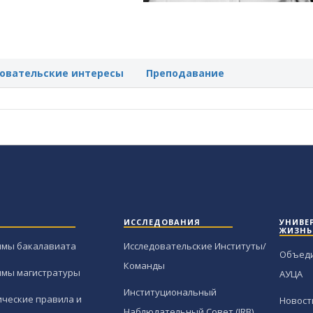
овательские интересы
Преподавание
ИССЛЕДОВАНИЯ
УНИВЕ
ЖИЗНЬ
ммы бакалавиата
Исследовательские Институты/
Объед
Команды
ммы магистратуры
АУЦА
Институциональный
ческие правила и
Новост
Наблюдательный Совет (IRB)