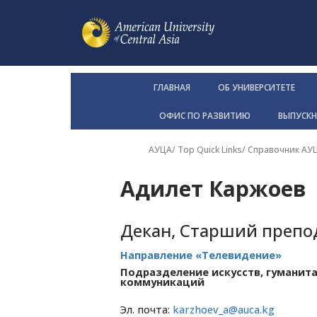
ГЛАВНАЯ
ОБ УНИВЕРСИТЕТЕ
ОФИС ПО РАЗВИТИЮ
ВЫПУСК
АУЦА
/ Top Quick Links/
Справочник АУ
Адилет Каржоев
Декан, Старший препо
Направление «Телевидение»
Подразделение искусств, гуманита
коммуникаций
Эл. почта:
karzhoev_a@auca.kg