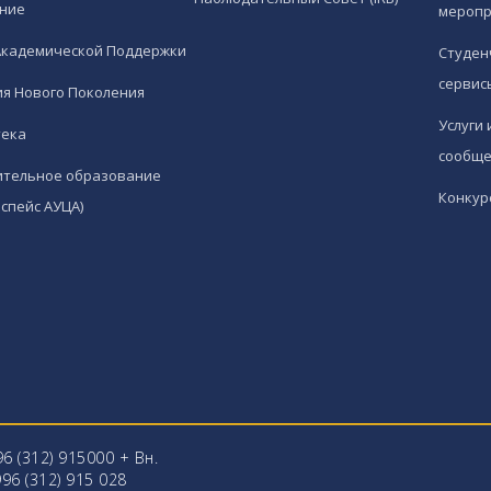
ние
меропр
Академической Поддержки
Студен
сервис
я Нового Поколения
Услуги 
тека
сообще
ительное образование
Конкур
спейс АУЦА)
96 (312) 915000 + Вн.
96 (312) 915 028