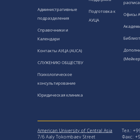
расписа
Административные
Подготовка к
Офисы 
подразделения
АУЦА
Академи
Справочники и
Библио
Календари
Дополн
Контакты АУЦА (AUCA)
(Мейкер
СЛУЖЕНИЮ ОБЩЕСТВУ
Психологическое
консультирование
Юридическая клиника
American University of Central Asia
Тел.: +9
7/6 Aaly Tokombaev Street
Факс: +9