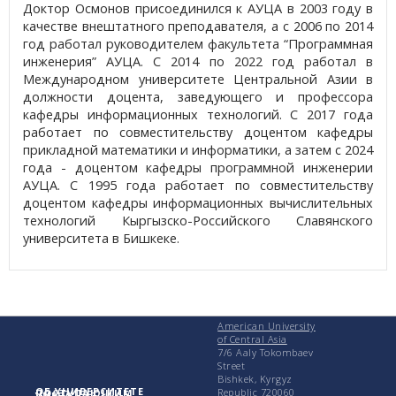
Доктор Осмонов присоединился к АУЦА в 2003 году в
качестве внештатного преподавателя, а с 2006 по 2014
год работал руководителем факультета “Программная
инженерия” АУЦА. С 2014 по 2022 год работал в
Международном университете Центральной Азии в
должности доцента, заведующего и профессора
кафедры информационных технологий. С 2017 года
работает по совместительству доцентом кафедры
прикладной математики и информатики, а затем с 2024
года - доцентом кафедры программной инженерии
АУЦА. С 1995 года работает по совместительству
доцентом кафедры информационных вычислительных
технологий Кыргызско-Российского Славянского
университета в Бишкеке.
American University
of Central Asia
7/6 Aaly Tokombaev
Street
Bishkek, Kyrgyz
ОБ УНИВЕРСИТЕТЕ
Republic 720060
ПОСТУПАЮЩИМ
УЧЕБА