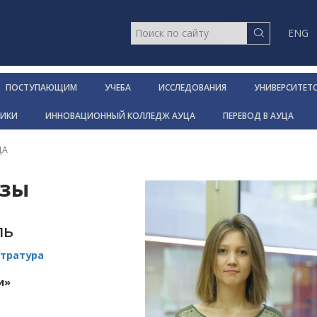
ENG
ПОСТУПАЮЩИМ
УЧЕБА
ИССЛЕДОВАНИЯ
УНИВЕРСИТЕТ
НИКИ
ИННОВАЦИОННЫЙ КОЛЛЕДЖ АУЦА
ПЕРЕВОД В АУЦА
ЦА
ызы
ль
стратура
и»