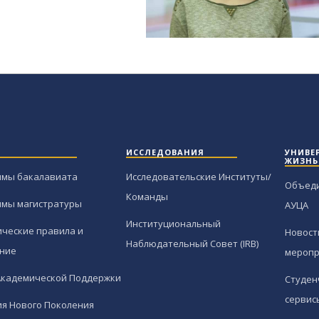
ИССЛЕДОВАНИЯ
УНИВЕ
ЖИЗНЬ
ммы бакалавиата
Исследовательские Институты/
Объед
Команды
ммы магистратуры
АУЦА
Институциональный
ческие правила и
Новост
Наблюдательный Совет (IRB)
ние
меропр
Академической Поддержки
Студен
сервис
я Нового Поколения