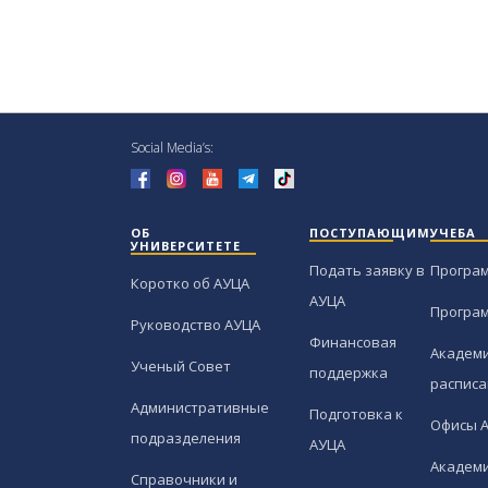
Social Media’s:
ОБ
ПОСТУПАЮЩИМ
УЧЕБА
УНИВЕРСИТЕТЕ
Подать заявку в
Програ
Коротко об АУЦА
АУЦА
Програ
Руководство АУЦА
Финансовая
Академи
Ученый Совет
поддержка
расписа
Административные
Подготовка к
Офисы 
подразделения
АУЦА
Академи
Справочники и