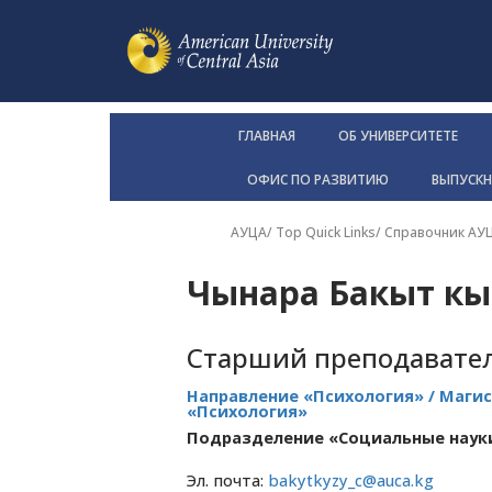
ГЛАВНАЯ
ОБ УНИВЕРСИТЕТЕ
ОФИС ПО РАЗВИТИЮ
ВЫПУСК
АУЦА
/ Top Quick Links/
Справочник АУ
Чынара Бакыт к
Старший преподавате
Направление «Психология» / Маги
«Психология»
Подразделение «Социальные наук
Эл. почта:
bakytkyzy_c@auca.kg