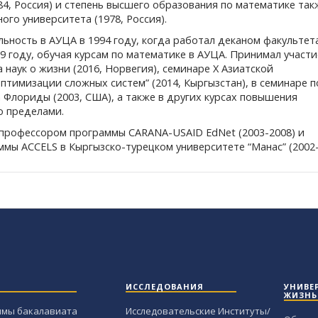
84, Россия) и степень высшего образования по математике так
ого университета (1978, Россия).
ьность в АУЦА в 1994 году, когда работал деканом факультета
99 году, обучая курсам по математике в АУЦА. Принимал участи
наук о жизни (2016, Норвегия), семинаре X Азиатской
имизации сложных систем” (2014, Кыргызстан), в семинаре п
 Флориды (2003, США), а также в других курсах повышения
го пределами.
-профессором программы CARANA-USAID EdNet (2003-2008) и
ы ACCELS в Кыргызско-турецком университете “Манас” (2002-
ИССЛЕДОВАНИЯ
УНИВЕ
ЖИЗНЬ
ммы бакалавиата
Исследовательские Институты/