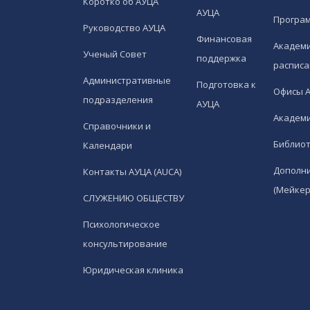
Коротко об АУЦА
АУЦА
Програ
Руководство АУЦА
Финансовая
Академи
Ученый Совет
поддержка
расписа
Административные
Подготовка к
Офисы 
подразделения
АУЦА
Академи
Справочники и
Библио
Календари
Дополн
Контакты АУЦА (AUCA)
(Мейкер
СЛУЖЕНИЮ ОБЩЕСТВУ
Психологическое
консультирование
Юридическая клиника