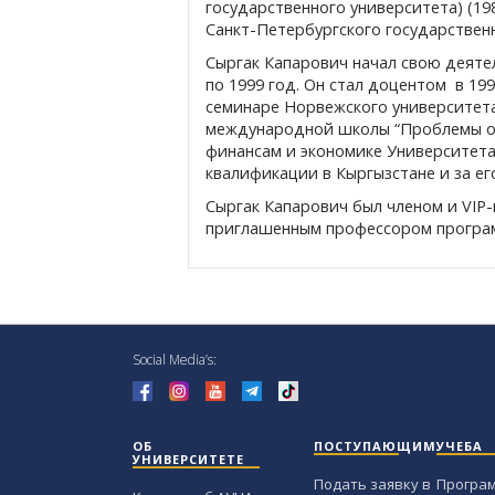
государственного университета) (19
Санкт-Петербургского государственн
Сыргак Капарович начал свою деятел
по 1999 год. Он стал доцентом в 19
семинаре Норвежского университета 
международной школы “Проблемы опт
финансам и экономике Университета
квалификации в Кыргызстане и за е
Сыргак Капарович был членом и VIP
приглашенным профессором программ
Social Media’s:
ОБ
ПОСТУПАЮЩИМ
УЧЕБА
УНИВЕРСИТЕТЕ
Подать заявку в
Програ