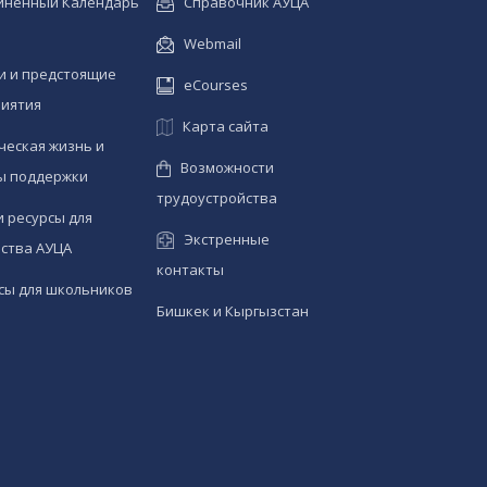
иненный Календарь
Справочник АУЦА
Webmail
и и предстоящие
eCourses
иятия
Карта сайта
ческая жизнь и
Возможности
ы поддержки
трудоустройства
и ресурсы для
Экстренные
ства АУЦА
контакты
сы для школьников
Бишкек и Кыргызстан