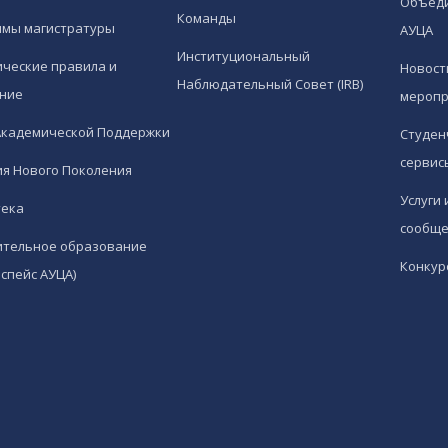
Объед
Команды
ммы магистратуры
АУЦА
Институциональный
ческие правила и
Новост
Наблюдательный Совет (IRB)
ние
меропр
Академической Поддержки
Студен
сервис
я Нового Поколения
Услуги 
тека
сообще
ительное образование
Конкур
спейс АУЦА)