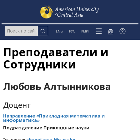
ENG
РУС
КЫРГ
Преподаватели и
Сотрудники
Любовь Алтынникова
Доцент
Направление «Прикладная математика и
информатика»
Подразделение Прикладные науки
Эл. почта:
altynnikova_l@auca.kg