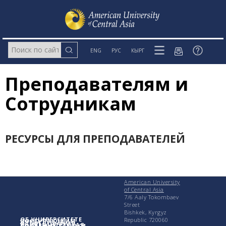
ENG
РУС
КЫРГ
Преподавателям и
Сотрудникам
РЕСУРСЫ ДЛЯ ПРЕПОДАВАТЕЛЕЙ
American University
of Central Asia
7/6 Aaly Tokombaev
Street
Bishkek, Kyrgyz
ОБ УНИВЕРСИТЕТЕ
Republic 720060
ПОСТУПАЮЩИМ
УЧЕБА
ИССЛЕДОВАНИЯ
УНИВЕРСИТЕТСКАЯ
ПОЛЕЗНЫЕ ССЫЛКИ