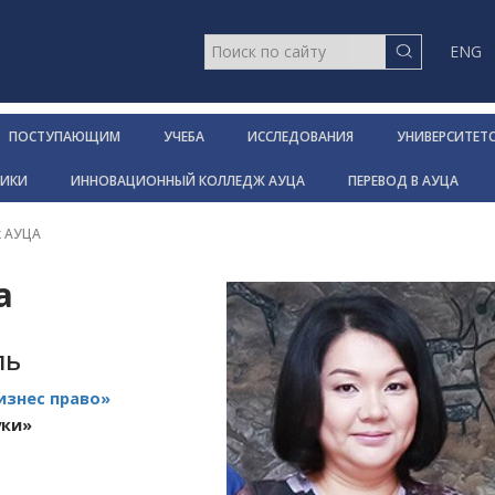
ENG
ПОСТУПАЮЩИМ
УЧЕБА
ИССЛЕДОВАНИЯ
УНИВЕРСИТЕТ
НИКИ
ИННОВАЦИОННЫЙ КОЛЛЕДЖ АУЦА
ПЕРЕВОД В АУЦА
к АУЦА
а
ль
изнес право»
уки»