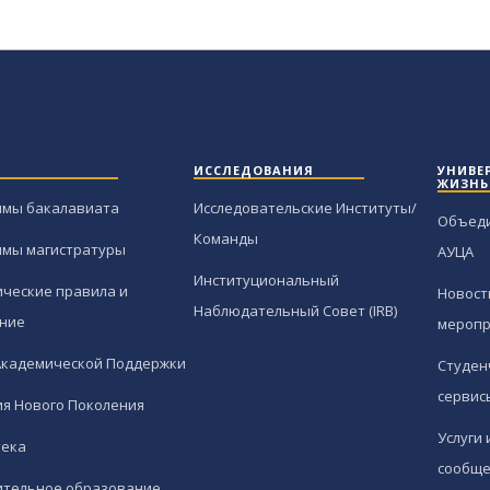
ИССЛЕДОВАНИЯ
УНИВЕ
ЖИЗНЬ
ммы бакалавиата
Исследовательские Институты/
Объед
Команды
ммы магистратуры
АУЦА
Институциональный
ческие правила и
Новост
Наблюдательный Совет (IRB)
ние
меропр
Академической Поддержки
Студен
сервис
я Нового Поколения
Услуги 
тека
сообще
ительное образование