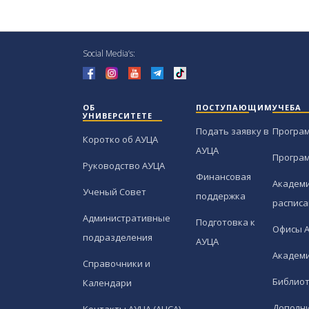
Social Media’s:
ОБ
ПОСТУПАЮЩИМ
УЧЕБА
УНИВЕРСИТЕТЕ
Подать заявку в
Програ
Коротко об АУЦА
АУЦА
Програ
Руководство АУЦА
Финансовая
Академи
Ученый Совет
поддержка
расписа
Административные
Подготовка к
Офисы 
подразделения
АУЦА
Академи
Справочники и
Библио
Календари
Дополн
Контакты АУЦА (AUCA)