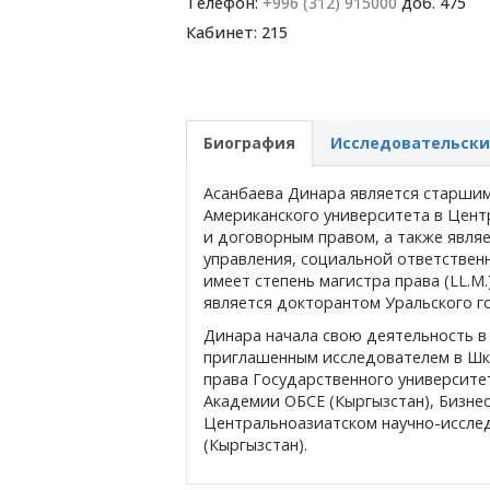
Телефон:
+996 (312) 915000
доб. 475
Кабинет: 215
Биография
Исследовательски
Асанбаева Динара является старши
Американского университета в Цент
и договорным правом, а также являе
управления, социальной ответствен
имеет степень магистра права (LL.M
является докторантом Уральского го
Динара начала свою деятельность в 
приглашенным исследователем в Шк
права Государственного университе
Академии ОБСЕ (Кыргызстан), Бизне
Центральноазиатском научно-исслед
(Кыргызстан).