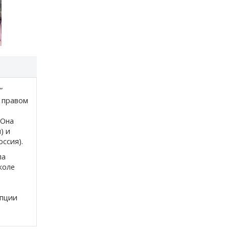
”
 правом
 Она
) и
ссия).
ла
коле
упции