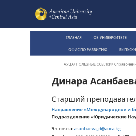
ГЛАВНАЯ
ОБ УНИВЕРСИТЕТЕ
ОФИС ПО РАЗВИТИЮ
ВЫПУСК
АУЦА
/ ПОЛЕЗНЫЕ ССЫЛКИ/
Справочни
Динара Асанбаев
Старший преподавате
Направление «Международное и б
Подразделение «Юридические На
Эл. почта:
asanbaeva_d@auca.kg