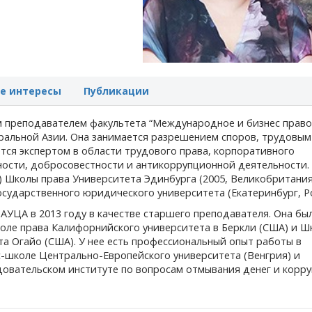
е интересы
Публикации
м преподавателем факультета “Международное и бизнес право
ральной Азии. Она занимается разрешением споров, трудовым
тся экспертом в области трудового права, корпоративного
ности, добросовестности и антикоррупционной деятельности.
.) Школы права Университета Эдинбурга (2005, Великобритания
сударственного юридического университета (Екатеринбург, Ро
АУЦА в 2013 году в качестве старшего преподавателя. Она бы
оле права Калифорнийского университета в Беркли (США) и Ш
та Огайо (США). У нее есть профессиональный опыт работы в
с-школе Центрально-Европейского университета (Венгрия) и
овательском институте по вопросам отмывания денег и корр