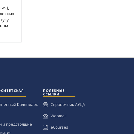
ния),
 летних
тусу,
еном
РСИТЕТСКАЯ
ПОЛЕЗНЫЕ
ССЫЛКИ
иненный Календарь
Справочник АУЦА
Webmail
и и предстоящие
eCourses
иятия