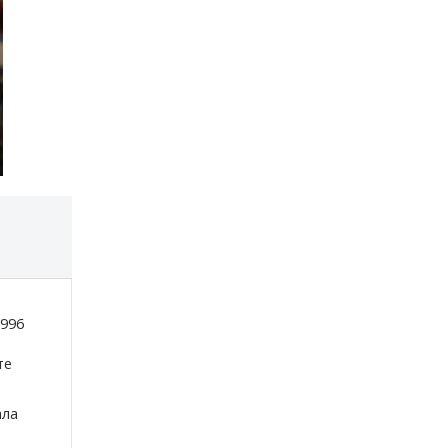
1996
те
ала