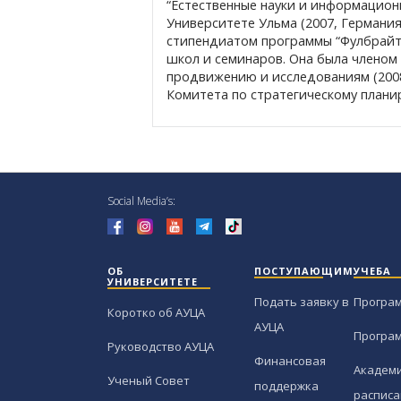
“Естественные науки и информацион
Университете Ульма (2007, Германия
стипендиатом программы “Фулбрайт”
школ и семинаров. Она была членом 
продвижению и исследованиям (2008
Комитета по стратегическому плани
Social Media’s:
ОБ
ПОСТУПАЮЩИМ
УЧЕБА
УНИВЕРСИТЕТЕ
Подать заявку в
Програ
Коротко об АУЦА
АУЦА
Програ
Руководство АУЦА
Финансовая
Академи
Ученый Совет
поддержка
расписа