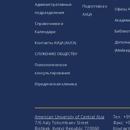
Административные
Подготовка к
Офисы 
подразделения
АУЦА
Академи
Справочники и
Библио
Календари
Дополн
Контакты АУЦА (AUCA)
(Мейкер
СЛУЖЕНИЮ ОБЩЕСТВУ
Психологическое
консультирование
Юридическая клиника
American University of Central Asia
Тел.: +9
7/6 Aaly Tokombaev Street
Факс: +9
Bishkek, Kyrgyz Republic 720060
Контакт