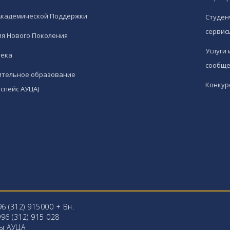
Академической Поддержки
Студен
сервис
я Нового Поколения
Услуги 
тека
сообще
ительное образование
Конкур
спейс АУЦА)
96 (312) 915000 + Вн.
96 (312) 915 028
ы АУЦА