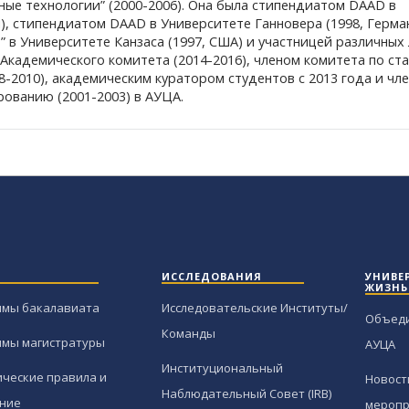
ные технологии” (2000-2006). Она была стипендиатом DAAD в
), стипендиатом DAAD в Университете Ганновера (1998, Герма
 в Университете Канзаса (1997, США) и участницей различных
Академического комитета (2014-2016), членом комитета по ста
-2010), академическим куратором студентов с 2013 года и чл
рованию (2001-2003) в АУЦА.
ИССЛЕДОВАНИЯ
УНИВЕ
ЖИЗНЬ
ммы бакалавиата
Исследовательские Институты/
Объед
Команды
ммы магистратуры
АУЦА
Институциональный
ческие правила и
Новост
Наблюдательный Совет (IRB)
ние
меропр