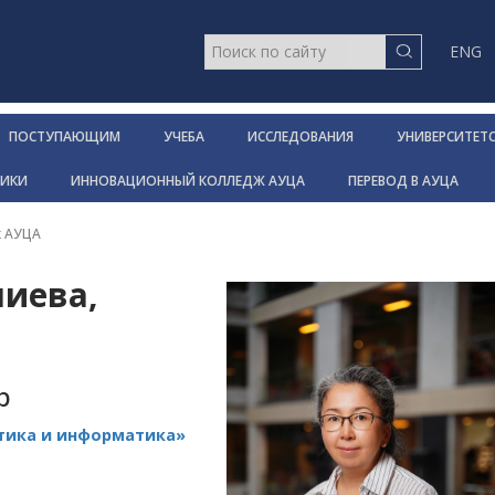
ENG
ПОСТУПАЮЩИМ
УЧЕБА
ИССЛЕДОВАНИЯ
УНИВЕРСИТЕТ
НИКИ
ИННОВАЦИОННЫЙ КОЛЛЕДЖ АУЦА
ПЕРЕВОД В АУЦА
к АУЦА
иева,
р
тика и информатика»