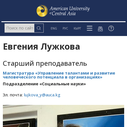
ENG
РУС
КЫРГ
Евгения Лужкова
Cтарший преподаватель
Магистратура «Управление талантами и развитие
человеческого потенциала в организациях»
Подразделение «Социальные науки»
Эл. почта:
lujkova_y@auca.kg