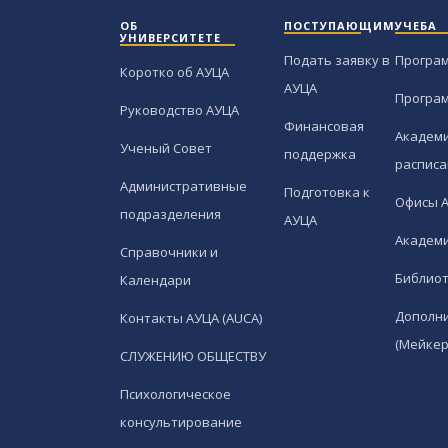
ОБ
ПОСТУПАЮЩИМ
УЧЕБА
УНИВЕРСИТЕТЕ
Подать заявку в
Програ
Коротко об АУЦА
АУЦА
Програ
Руководство АУЦА
Финансовая
Академи
Ученый Совет
поддержка
расписа
Административные
Подготовка к
Офисы 
подразделения
АУЦА
Академи
Справочники и
Библио
Календари
Дополн
Контакты АУЦА (AUCA)
(Мейкер
СЛУЖЕНИЮ ОБЩЕСТВУ
Психологическое
консультирование