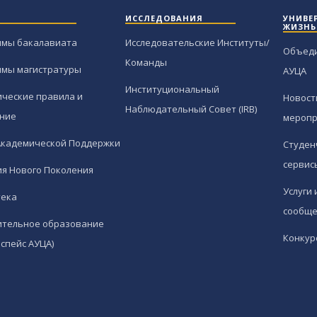
ИССЛЕДОВАНИЯ
УНИВЕ
ЖИЗНЬ
ммы бакалавиата
Исследовательские Институты/
Объед
Команды
ммы магистратуры
АУЦА
Институциональный
ческие правила и
Новост
Наблюдательный Совет (IRB)
ние
меропр
Академической Поддержки
Студен
сервис
я Нового Поколения
Услуги 
тека
сообще
ительное образование
Конкур
спейс АУЦА)