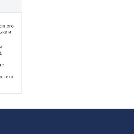
енного
ыка и
ым
),
те
льтета