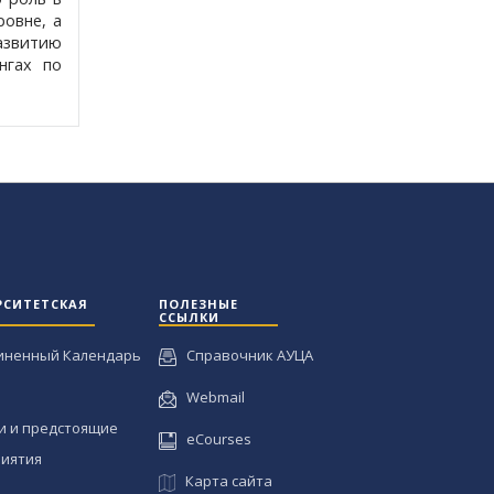
ровне, а
азвитию
нгах по
РСИТЕТСКАЯ
ПОЛЕЗНЫЕ
ССЫЛКИ
иненный Календарь
Справочник АУЦА
Webmail
и и предстоящие
eCourses
иятия
Карта сайта