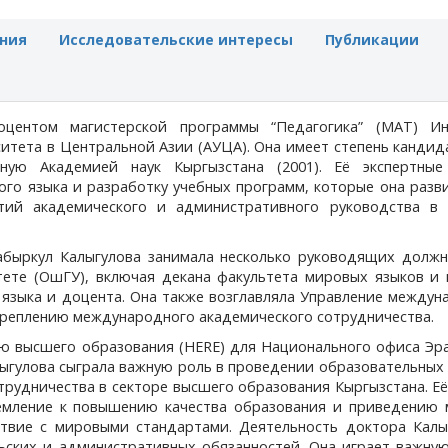
ния
Исследовательские интересы
Публикации
оцентом магистерской программы “Педагогика” (MAT) Ин
итета в Центральной Азии (АУЦА). Она имеет степень кандид
нную Академией наук Кыргызстана (2001). Её экспертные
го языка и разработку учебных программ, которые она разв
тий академического и административного руководства в
абыркул Калыгулова занимала несколько руководящих должн
ете (ОшГУ), включая декана факультета мировых языков и к
языка и доцента. Она также возглавляла Управление междун
укреплению международного академического сотрудничества.
ю высшего образования (HERE) для Национального офиса Эра
лыгулова сыграла важную роль в проведении образовательны
рудничества в секторе высшего образования Кыргызстана. Е
ремление к повышению качества образования и приведению 
ствие с мировыми стандартами. Деятельность доктора Калы
ьских и административных обязанностей. Она играет важную