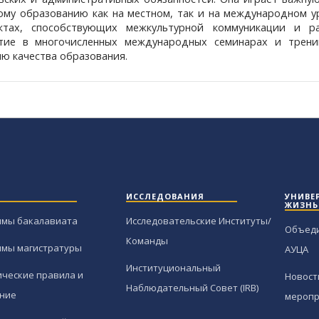
ому образованию как на местном, так и на международном у
ктах, способствующих межкультурной коммуникации и р
стие в многочисленных международных семинарах и трени
ю качества образования.
ИССЛЕДОВАНИЯ
УНИВЕ
ЖИЗНЬ
ммы бакалавиата
Исследовательские Институты/
Объед
Команды
ммы магистратуры
АУЦА
Институциональный
ческие правила и
Новост
Наблюдательный Совет (IRB)
ние
меропр