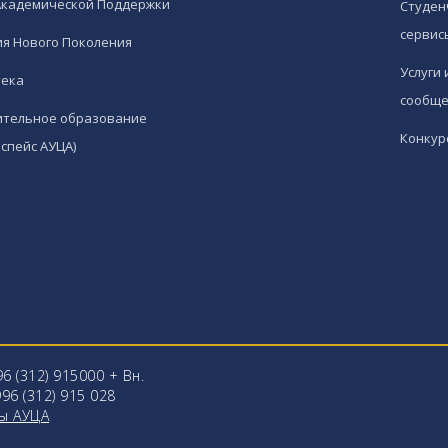
Академической Поддержки
Студен
сервис
я Нового Поколения
Услуги 
тека
сообще
ительное образование
Конкур
спейс АУЦА)
96 (312) 915000 + Вн.
96 (312) 915 028
ы АУЦА