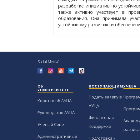
разработке инициатив по устойчив
также активно участвует в прое
образования. Она принимала уча
устойчивому развитию и обеспечени
Social Media’s:
ОБ
ПОСТУПАЮЩИМ
УЧЕБА
УНИВЕРСИТЕТЕ
Подать заявку в
Програ
Коротко об АУЦА
АУЦА
Програ
Руководство АУЦА
Финансовая
Академи
Ученый Совет
поддержка
расписа
Административные
Подготовка к