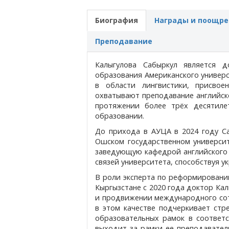
Биография
Награды и поощре
Преподавание
Калыгулова Сабыркул является д
образования Американского универс
в области лингвистики, присвое
охватывают преподавание английско
протяжении более трёх десятиле
образовании.
До прихода в АУЦА в 2024 году С
Ошском государственном университ
заведующую кафедрой английского 
связей университета, способствуя 
В роли эксперта по реформировани
Кыргызстане с 2020 года доктор Ка
и продвижении международного сот
в этом качестве подчеркивает ст
образовательных рамок в соответ
выходит за рамки ее преподавател