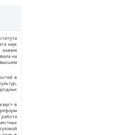
ститута
ата наук
 знания
ивала на
 высшем
остей в
ультур,
ародных
смус+ в
х реформ
ё работа
местных
гуловой
 роль в