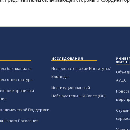
ы, представителем оплачивающей стороны и координато
ИССЛЕДОВАНИЯ
УНИВЕ
ЖИЗНЬ
ммы бакалавиата
Исследовательские Институты/
Объед
Команды
ммы магистратуры
АУЦА
Институциональный
ческие правила и
Новост
Наблюдательный Совет (IRB)
ние
меропр
Академической Поддержки
Студен
сервис
я Нового Поколения
Услуги 