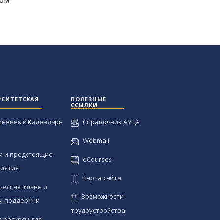
ром
РСИТЕТСКАЯ
ПОЛЕЗНЫЕ
ССЫЛКИ
иненный Календарь
Справочник АУЦА
Webmail
и и предстоящие
eCourses
иятия
Карта сайта
ческая жизнь и
Возможности
ы поддержки
трудоустройства
и ресурсы для