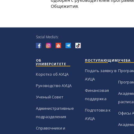
одобрен с руководителем программ
Общежития.
Social Media’s:
ОБ
ПОСТУПАЮЩИМ
УЧЕБА
УНИВЕРСИТЕТЕ
Подать заявку в
Програ
Коротко об АУЦА
АУЦА
Програ
Руководство АУЦА
Финансовая
Академи
Ученый Совет
поддержка
расписа
Административные
Подготовка к
Офисы 
подразделения
АУЦА
Академи
Справочники и