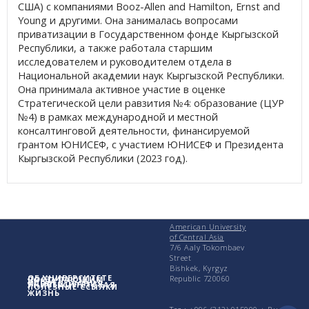
США) с компаниями Booz-Allen and Hamilton, Ernst and
Young и другими. Она занималась вопросами
приватизации в Государственном фонде Кыргызской
Республики, а также работала старшим
исследователем и руководителем отдела в
Национальной академии наук Кыргызской Республики.
Она принимала активное участие в оценке
Стратегической цели равзития №4: образование (ЦУР
№4) в рамках международной и местной
консалтинговой деятельности, финансируемой
грантом ЮНИСЕФ, с участием ЮНИСЕФ и Президента
Кыргызской Республики (2023 год).
American University
of Central Asia
7/6 Aaly Tokombaev
Street
Bishkek, Kyrgyz
ОБ УНИВЕРСИТЕТЕ
Republic 720060
ПОСТУПАЮЩИМ
УЧЕБА
ИССЛЕДОВАНИЯ
УНИВЕРСИТЕТСКАЯ
ПОЛЕЗНЫЕ ССЫЛКИ
ЖИЗНЬ