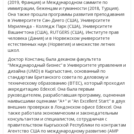
(2019, Франция) и Международном саммите по
иммиграции, беженцам и гуманности (2018, Турция).
Она также прошла программы развития преподавания
в Университете Сан-Диего (США), Университете
Мэриленда - Колледж Парк (США), Университете
Вашингтона (США), RUTGERS (США), Институте прав
человека (Дания) и в Норвежском университете
естественных наук (Норвегия) и множестве летних
школ.
Доктор Констанц была деканом факультета
“Международный бизнес” в Университете управления и
дизайна (UMD) в Кыргызстане, основанный по
стандартам Британского совета по деловому и
техническому образованию (BTEC), который проходил
аккредитацию Edexcel. Она была первым
руководителем, разработавшая программу, оцененная
наивысшими оценками "A+" и "An Excellent Start" в двух
внешних проверках в Лондонском офисе Edexcel. Она
также работала экономическим и законодательным
консультантом и специалистом, сотрудничая с
правительством Кыргызской Республики по контрактам
Агентство США по международному развитию (АМР