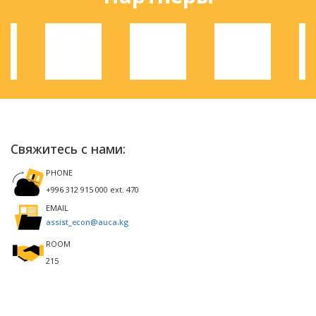
Свяжитесь с нами:
PHONE
+996 312 915 000 ext. 470
EMAIL
assist_econ@auca.kg
ROOM
215