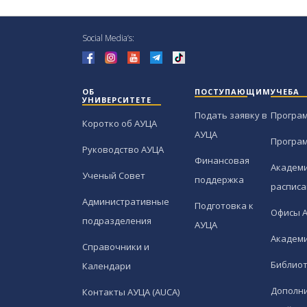
Social Media’s:
ОБ
ПОСТУПАЮЩИМ
УЧЕБА
УНИВЕРСИТЕТЕ
Подать заявку в
Програ
Коротко об АУЦА
АУЦА
Програ
Руководство АУЦА
Финансовая
Академи
Ученый Совет
поддержка
расписа
Административные
Подготовка к
Офисы 
подразделения
АУЦА
Академи
Справочники и
Библио
Календари
Дополн
Контакты АУЦА (AUCA)