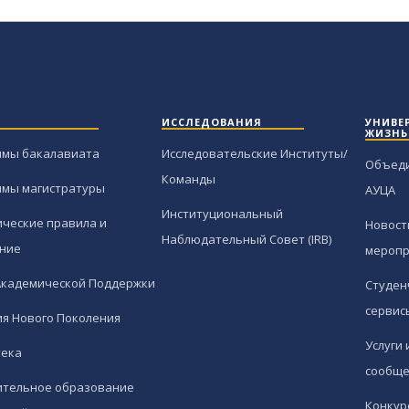
ИССЛЕДОВАНИЯ
УНИВЕ
ЖИЗНЬ
ммы бакалавиата
Исследовательские Институты/
Объед
Команды
ммы магистратуры
АУЦА
Институциональный
ческие правила и
Новост
Наблюдательный Совет (IRB)
ние
меропр
Академической Поддержки
Студен
сервис
я Нового Поколения
Услуги 
тека
сообще
ительное образование
Конкур