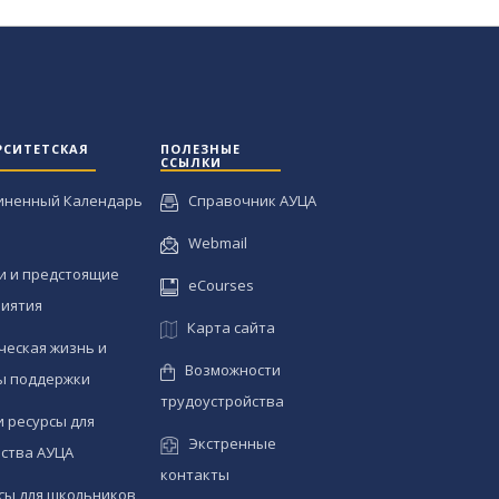
РСИТЕТСКАЯ
ПОЛЕЗНЫЕ
ССЫЛКИ
иненный Календарь
Справочник АУЦА
Webmail
и и предстоящие
eCourses
иятия
Карта сайта
ческая жизнь и
Возможности
ы поддержки
трудоустройства
и ресурсы для
Экстренные
ства АУЦА
контакты
сы для школьников