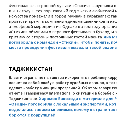
Фестиваль электронной музыки «Стихия» запустился в
в 2017 году. С тех пор, каждый год тысячи любителей 
искусства приезжали в город Муйнак в Каракалпакстан
провести время в компании единомышленников и нас
атмосферой мероприятия. Однако в этом году органи
«Стихии» объявили о переносе фестиваля в Бухару, и 
критику со стороны постоянных гостей ивента.
Яна М
поговорила с командой «Стихии», чтобы понять, по
места проведения фестиваля вызвала такой резона
ТАДЖИКИСТАН
Власти страны не пытаются искоренить проблему корр
влечет за собой слабую работу судебных органов, а та
сделать работу милиции прозрачной. Об этом говоритс
отчете Transparency International о ситуации в борьбе с
Хиромон Бакозода в материале для 
Таджикистане.
«Озоди» поговорила с локальными экспертами, ко
поделились своими мнениями, почему в стране так 
борются с коррупцией.