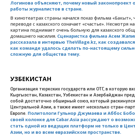
Логинова объясняют, почему новый законопроект о
работы журналистов в стране.
В кинотеатрах страны начался показ фильма «Бакыт», 
переводе с казахского означает «счастье». Несмотря на
картина поднимает очень больную для казахского общ
домашнего насилия.
Сценаристка фильма Асем Жап
рассказала в интервью TheVillage.kz, как создавалс
как команде удалось сделать по-настоящему сильн
сложную для общества тему.
УЗБЕКИСТАН
Организация тюркских государств или ОТГ, в которую вх
Кыргызстан, Казахстан, Узбекистан и Азербайджан пре
собой достаточно обширный союз, который раскинулся
Центральной Азии, а также имеет несколько стран-парт
Политологи Гульнор Джумаева и Аббос Бобо
Европе.
своей колонке для Cabar.Asia рассуждают о возмож
стать одной из ведущих платформ не только в Цен
Азии, но и во всем евразийском пространстве.