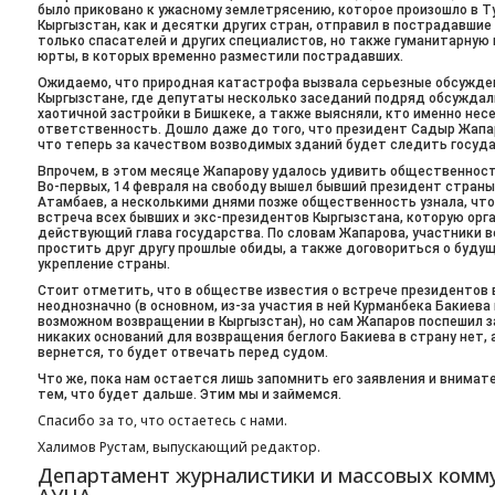
было приковано к ужасному землетрясению, которое произошло в Ту
Кыргызстан, как и десятки других стран, отправил в пострадавшие
только спасателей и других специалистов, но также гуманитарную
юрты, в которых временно разместили пострадавших.
Ожидаемо, что природная катастрофа вызвала серьезные обсужден
Кыргызстане, где депутаты несколько заседаний подряд обсуждал
хаотичной застройки в Бишкеке, а также выясняли, кто именно несе
ответственность. Дошло даже до того, что президент Садыр Жапа
что теперь за качеством возводимых зданий будет следить госуда
Впрочем, в этом месяце Жапарову удалось удивить общественност
Во-первых, 14 февраля на свободу вышел бывший президент стран
Атамбаев, а несколькими днями позже общественность узнала, что
встреча всех бывших и экс-президентов Кыргызстана, которую орг
действующий глава государства. По словам Жапарова, участники 
простить друг другу прошлые обиды, а также договориться о буду
укрепление страны.
Стоит отметить, что в обществе известия о встрече президентов 
неоднозначно (в основном, из-за участия в ней Курманбека Бакиева и
возможном возвращении в Кыргызстан), но сам Жапаров поспешил з
никаких оснований для возвращения беглого Бакиева в страну нет, а
вернется, то будет отвечать перед судом.
Что же, пока нам остается лишь запомнить его заявления и внимат
тем, что будет дальше. Этим мы и займемся.
Спасибо за то, что остаетесь с нами.
Халимов Рустам, выпускающий редактор.
Департамент журналистики и массовых комм