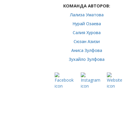
КОМАНДА АВТОРОВ:
Лализа Уматова
Нурай Озаева
Салия Хурова
Сюзан Азизи
Аниса Зулфова
Зухайло Зулфова