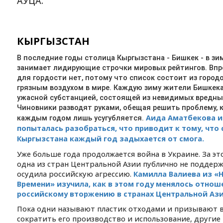
АУЦА.
КЫРГЫЗСТАН
В последние годы столица Кыргызстана - Бишкек - в зи
занимает лидирующие строчки мировых рейтингов. Впр
для гордости нет, потому что список состоит из город
грязным воздухом в мире. Каждую зиму жители Бишкек
ужасной субстанцией, состоящей из невидимых вредны
Чиновники разводят руками, обещая решить проблему, 
Аида Аматбекова из
каждым годом лишь усугубляется.
попыталась разобраться, что приводит к тому, что
Кыргызстана каждый год задыхается от смога.
Уже больше года продолжается война в Украине. За эт
одна из стран Центральной Азии публично не поддержа
осудила российскую агрессию.
Камилла Валиева из «
Времени» изучила, как в этом году менялось отнош
российскому вторжению в странах Центральной Ази
Пока одни называют пластик отходами и призывают в
сократить его производство и использование, другие