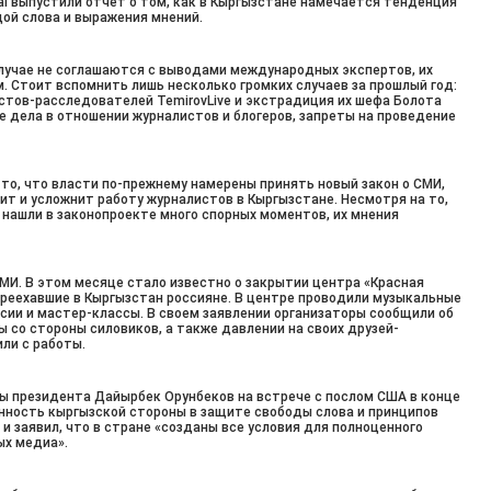
al выпустили отчет о том, как в Кыргызстане намечается тенденция
ой слова и выражения мнений.
случае не соглашаются с выводами международных экспертов, их
. Стоит вспомнить лишь несколько громких случаев за прошлый год:
стов-расследователей TemirovLive и экстрадиция их шефа Болота
е дела в отношении журналистов и блогеров, запреты на проведение
то, что власти по-прежнему намерены принять новый закон о СМИ,
ит и усложнит работу журналистов в Кыргызстане. Несмотря на то,
нашли в законопроекте много спорных моментов, их мнения
МИ. В этом месяце стало известно о закрытии центра «Красная
ереехавшие в Кыргызстан россияне. В центре проводили музыкальные
сии и мастер-классы. В своем заявлении организаторы сообщили об
ы со стороны силовиков, а также давлении на своих друзей-
ли с работы.
бы президента Дайырбек Орунбеков на встрече с послом США в конце
ность кыргызской стороны в защите свободы слова и принципов
 заявил, что в стране «созданы все условия для полноценного
ых медиа».