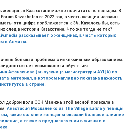
ь женщин, в Казахстане можно посчитать по пальцам. В
 Forum Kazakhstan за 2022 год, в честь женщин названы
Алматы эта цифра приближается к 3%. Казалось бы, есть
х след в истории Казахстана. Что же тогда не так?
siv.media рассказывает о женщинах, в честь которых
цы в Алматы.
т очень большая проблема с инклюзивным образованием.
валидностью нет возможности обучаться
ина Афанасьева (выпускница магистратуры АУЦА) из
 дата-материал, в котором наглядно показана важность
нститутов в стране.
ол доброй воли ООН Манижа этой весной приехала в
ом.
Анастасия Москаленко из The Village взяла у певицы
том, какие сильные женщины оказали большое влияние
овление, а также о предназначении в жизни и о
ека.