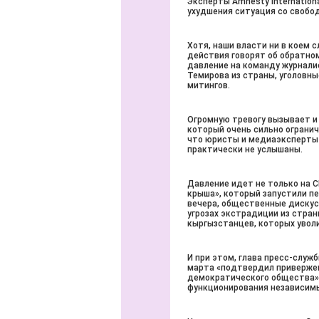
Эксперты Amnesty Internation
ухудшения ситуация со свобод
Хотя, наши власти ни в коем 
действия говорят об обратном
давление на команду журнали
Темирова из страны, уголовны
митингов.
Огромную тревогу вызывает и 
который очень сильно огранич
что юристы и медиаэксперты 
практически не услышаны.
Давление идет не только на С
крыша», который запустили п
вечера, общественные дискус
угрозах экстрадиции из стран
кыргызстанцев, которых уволи
И при этом, глава пресс-служ
марта «подтвердил привержен
демократического общества» и
функционирования независим