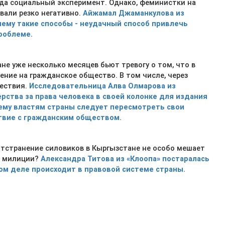
ода социальный эксперимент. Однако, феминистки на
вали резко негативно.
Айжамал Джаманкулова из
чему такие способы - неудачный способ привлечь
роблеме.
е уже несколько месяцев бьют тревогу о том, что в
ение на гражданское общество. В том числе, через
шествия.
Исследовательница Алва Олмарова из
ства за права человека в своей колонке для издания
очему властям страны следует пересмотреть свои
твие с гражданским обществом.
отстранение силовиков в Кыргызстане не особо мешает
в милиции?
Александра Титова из «Клоопа» постаралась
мом деле происходит в правовой системе страны.