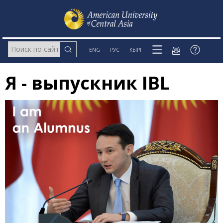
ENG
РУС
КЫРГ
Я - выпускник IBL