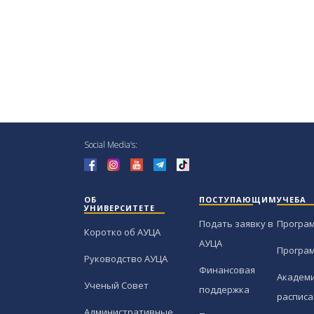
Social Media’s:
ОБ
ПОСТУПАЮЩИМ
УЧЕБА
УНИВЕРСИТЕТЕ
Подать заявку в
Програ
Коротко об АУЦА
АУЦА
Програ
Руководство АУЦА
Финансовая
Академи
Ученый Совет
поддержка
расписа
Административные