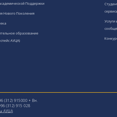
Академической Поддержки
Студен
сервис
я Нового Поколения
Услуги 
тека
сообще
ительное образование
Конкур
спейс АУЦА)
96 (312) 915000 + Вн.
96 (312) 915 028
ы АУЦА