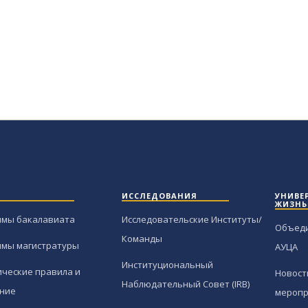
ИССЛЕДОВАНИЯ
УНИВЕ
ЖИЗНЬ
ммы бакалавиата
Исследовательские Институты/
Объед
Команды
ммы магистратуры
АУЦА
Институциональный
ческие правила и
Новост
Наблюдательный Совет (IRB)
ние
меропр