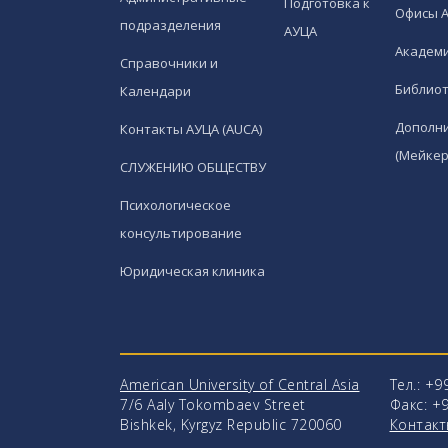
Подготовка к
Офисы 
подразделения
АУЦА
Академи
Справочники и
Библио
Календари
Дополн
Контакты АУЦА (AUCA)
(Мейкер
СЛУЖЕНИЮ ОБЩЕСТВУ
Психологическое
консультирование
Юридическая клиника
American University of Central Asia
Тел.: +9
7/6 Aaly Tokombaev Street
Факс: +9
Bishkek, Kyrgyz Republic 720060
Контакт