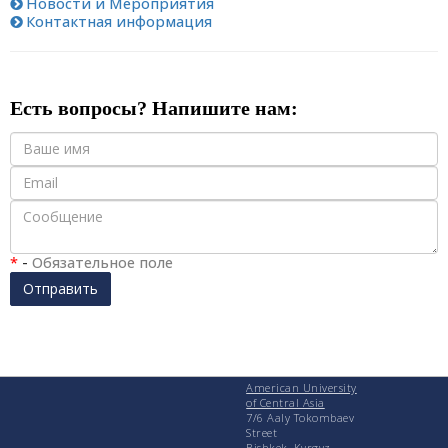
Новости и Мероприятия
Контактная информация
Есть вопросы? Напишите нам:
*
-
Обязательное поле
Отправить
American University
of Central Asia
7/6 Aaly Tokombaev
Street
Bishkek, Kyrgyz