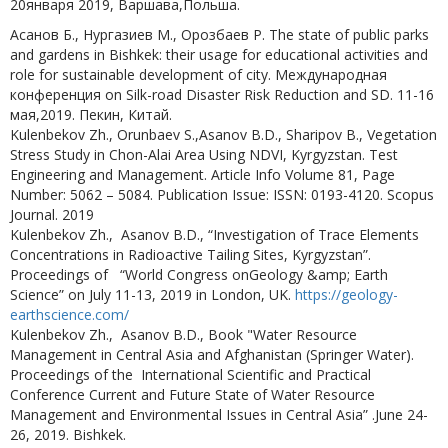
20января 2019, Варшава,Польша.
Асанов Б., Нургазиев М., Орозбаев Р. The state of public parks
and gardens in Bishkek: their usage for educational activities and
role for sustainable development of city. Международная
конференция on Silk-road Disaster Risk Reduction and SD. 11-16
мая,2019. Пекин, Китай.
Kulenbekov Zh., Orunbaev S.,Asanov B.D., Sharipov B., Vegetation
Stress Study in Chon-Alai Area Using NDVI, Kyrgyzstan. Test
Engineering and Management. Article Info Volume 81, Page
Number: 5062 – 5084. Publication Issue: ISSN: 0193-4120. Scopus
Journal. 2019
Kulenbekov Zh., Asanov B.D., “Investigation of Trace Elements
Concentrations in Radioactive Tailing Sites, Kyrgyzstan”.
Proceedings of “World Congress onGeology &amp; Earth
Science” on July 11-13, 2019 in London, UK.
https://geology-
earthscience.com/
Kulenbekov Zh., Asanov B.D., Book "Water Resource
Management in Central Asia and Afghanistan (Springer Water).
Proceedings of the International Scientific and Practical
Conference Current and Future State of Water Resource
Management and Environmental Issues in Central Asia” .June 24-
26, 2019. Bishkek.