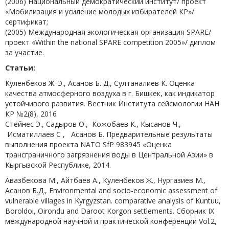
(2006) Национальный демократический институт/ проект
«Мобилизация и усиление молодых избирателей КР»/
сертификат;
(2005) Международная экологическая организация SPARE/
проект «Within the national SPARE competition 2005»/ диплом
за участие.
Статьи:
Куленбеков Ж. Э., Асанов Б. Д., Султаналиев К. Оценка
качества атмосферного воздуха в г. Бишкек, как индикатор
устойчивого развития. Вестник Института сейсмологии НАН
КР №2(8), 2016
Стейнес Э., Садыров О., Кожобаев К., Кысанов Ч.,
Исматиллаев С , Асанов Б. Предварительные результаты
выполнения проекта NATO SfP 983945 «Оценка
трансграничного загрязнения воды в Центральной Азии» в
Кыргызской Республике, 2014.
Авазбекова М., Айтбаев А., Куленбеков Ж., Нургазиев М.,
Асанов Б.Д., Environmental and socio-economic assessment of
vulnerable villages in Kyrgyzstan. comparative analysis of Kuntuu,
Boroldoi, Oirondu and Daroot Korgon settlements. Сборник IX
международной научной и практической конференции Vol.2,