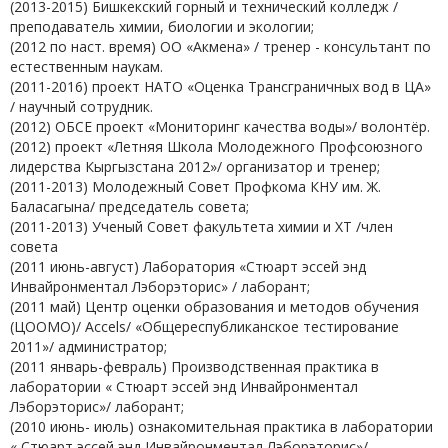
(2013-2015) Бишкекский горный и технический колледж /
преподаватель химии, биологии и экологии;
(2012 по наст. время) ОО «Акмена» / тренер - консультант по
естественным наукам.
(2011-2016) проект НАТО «Оценка Трансграничных вод в ЦА»
/ научный сотрудник.
(2012) ОБСЕ проект «Мониторинг качества воды»/ волонтёр.
(2012) проект «Летняя Школа Молодежного Профсоюзного
лидерства Кыргызстана 2012»/ организатор и тренер;
(2011-2013) Молодежный Совет Профкома КНУ им. Ж.
Баласагына/ председатель совета;
(2011-2013) Ученый Совет факультета химии и ХТ /член
совета
(2011 июнь-август) Лаборатория «Стюарт эссей энд
Инвайронментал Лэборэторис» / лаборант;
(2011 май) Центр оценки образования и методов обучения
(ЦООМО)/ Accels/ «Общереспубликанское тестирование
2011»/ администратор;
(2011 январь-февраль) Производственная практика в
лаборатории « Стюарт эссей энд Инвайронментал
Лэборэторис»/ лаборант;
(2010 июнь- июль) ознакомительная практика в лаборатории
« Стюарт эссей энд Инвайронментал Лэборэторис»/