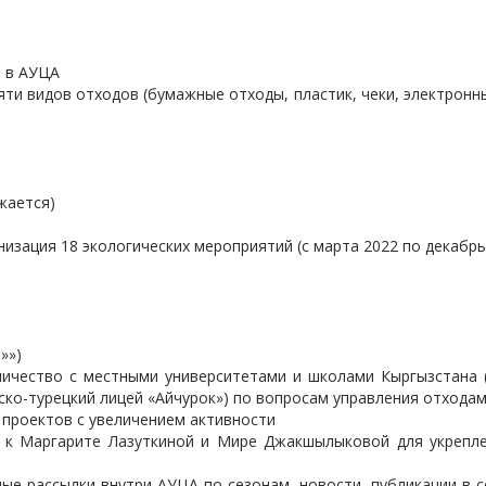
 в АУЦА
ти видов отходов (бумажные отходы, пластик, чеки, электронн
жается)
изация 18 экологических мероприятий (с марта 2022 по декабрь
»»)
ичество с местными университетами и школами Кыргызстана 
ско-турецкий лицей «Айчурок») по вопросам управления отхода
 проектов с увеличением активности
 к Маргарите Лазуткиной и Мире Джакшылыковой для укрепле
е рассылки внутри АУЦА по сезонам, новости, публикации в 