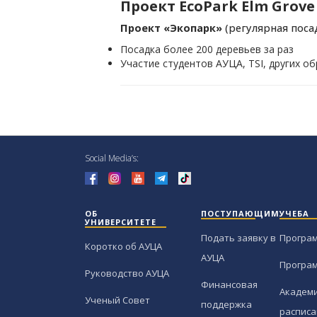
Проект EcoPark Elm Grove
Проект «Экопарк»
(регулярная поса
Посадка более 200 деревьев за раз
Участие студентов АУЦА, TSI, других 
Social Media’s:
ОБ
ПОСТУПАЮЩИМ
УЧЕБА
УНИВЕРСИТЕТЕ
Подать заявку в
Програ
Коротко об АУЦА
АУЦА
Програ
Руководство АУЦА
Финансовая
Академи
Ученый Совет
поддержка
расписа