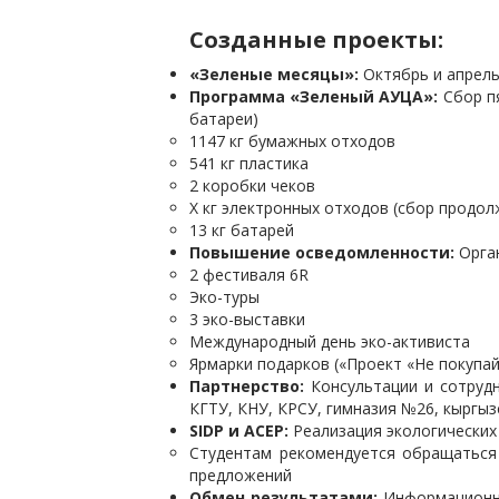
Созданные проекты:
«Зеленые месяцы»:
Октябрь и апрель
Программа «Зеленый АУЦА»:
Сбор пя
батареи)
1147 кг бумажных отходов
541 кг пластика
2 коробки чеков
X кг электронных отходов (сбор продол
13 кг батарей
Повышение осведомленности:
Орган
2 фестиваля 6R
Эко-туры
3 эко-выставки
Международный день эко-активиста
Ярмарки подарков («Проект «Не покупай
Партнерство:
Консультации и сотрудн
КГТУ, КНУ, КРСУ, гимназия №26, кыргыз
SIDP и ACEP:
Реализация экологических
Студентам рекомендуется обращаться
предложений
Обмен результатами:
Информационны