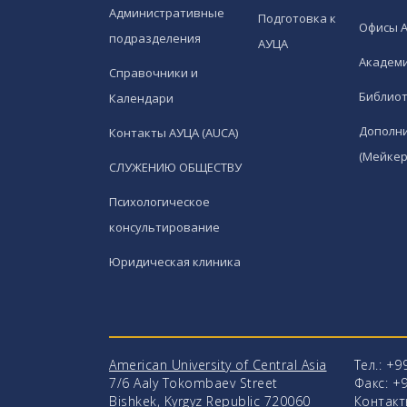
Административные
Подготовка к
Офисы 
подразделения
АУЦА
Академи
Справочники и
Библио
Календари
Дополн
Контакты АУЦА (AUCA)
(Мейкер
СЛУЖЕНИЮ ОБЩЕСТВУ
Психологическое
консультирование
Юридическая клиника
American University of Central Asia
Тел.: +9
7/6 Aaly Tokombaev Street
Факс: +9
Bishkek, Kyrgyz Republic 720060
Контакт