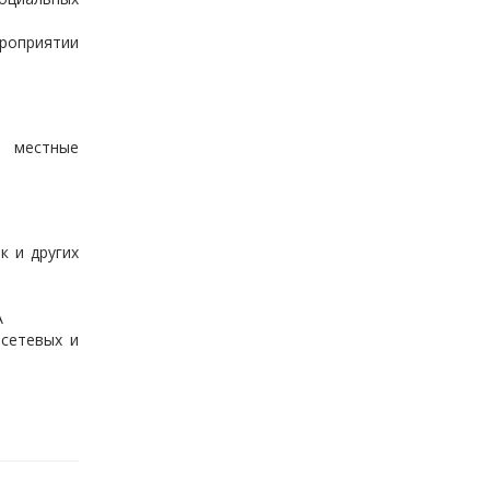
ероприятии
, местные
к и других
А
 сетевых и