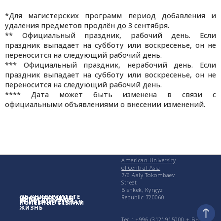
*Для магистерских программ период добавления и
удаления предметов продлён до 3 сентября.
** Официальный праздник, рабочий день. Если
праздник выпадает на субботу или воскресенье, он не
переносится на следующий рабочий день.
*** Официальный праздник, нерабочий день. Если
праздник выпадает на субботу или воскресенье, он не
переносится на следующий рабочий день.
**** Дата может быть изменена в связи с
официальными объявлениями о внесении изменений.
American University
of Central Asia
7/6 Aaly Tokombaev
Street
Bishkek, Kyrgyz
ОБ УНИВЕРСИТЕТЕ
Republic 720060
ПОСТУПАЮЩИМ
УЧЕБА
ИССЛЕДОВАНИЯ
УНИВЕРСИТЕТСКАЯ
ПОЛЕЗНЫЕ ССЫЛКИ
ЖИЗНЬ
Тел.: +996 (312) 915000 + Вн.