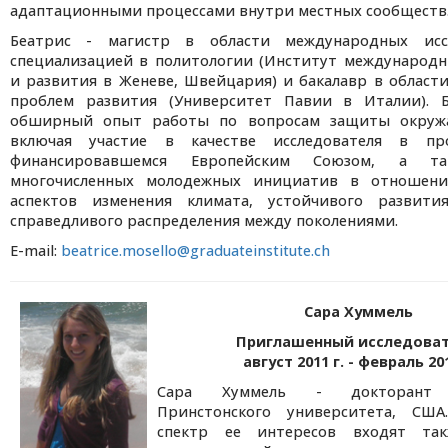
адаптационными процессами внутри местных сообществ
Беатрис - магистр в области международных исс
специализацией в политологии (Институт международ
и развития в Женеве, Швейцария) и бакалавр в област
проблем развития (Университет Павии в Италии). 
обширный опыт работы по вопросам защиты окруж
включая участие в качестве исследователя в пр
финансировавшемся Европейским Союзом, а та
многочисленных молодежных инициатив в отношени
аспектов изменения климата, устойчивого развит
справедливого распределения между поколениями.
E-mail:
beatrice.mosello@graduateinstitute.ch
Сара Хуммель
Приглашенный исследоват
август 2011 г. - февраль 201
Сара Хуммель - докторант 
Принстонского университета, СШ
спектр ее интересов входят та