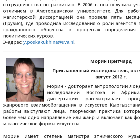
сотрудничества по развитию. В 2006 г. она получила уч
отличием в Амстердамском университете. Для раб
магистерской диссертацией она провела пять меся
(Грузия), где проводила исследования о роли агентств
гражданского общества в процессах определения 
политических курсов.
Э-адрес:
y.poskakukhina@uva.nl
.
Морин Притчард
Приглашенный исследователь, октяб
август 2012 г.
Морин - докторант антропологии Лон
исследований Востока и Африки
диссертации рассматривает про
жанрового взаимообогащения в искусстве Кыргызстана
работы выступают лица, творческая практика котор
более чем одно направление или жанр и включает как фо
и классическое формы искусства.
Морин имеет степень магистра этнического музы