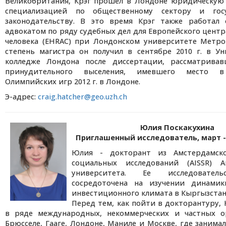
Великобритания, Крэг прошел в Лондоне юридическую 
специализацией по общественному сектору и госу
законодательству. В это время Крэг также работал
адвокатом по ряду судебных дел для Европейского цент
человека (EHRAC) при Лондонском университете Метро
степень магистра он получил в сентябре 2010 г. в У
колледже Лондона после диссертации, рассматрива
принудительного выселения, имевшего место в
Олимпийских игр 2012 г. в Лондоне.
Э-адрес:
craig.hatcher@geo.uzh.ch
Юлия Поскакухина
Приглашенный исследователь, март - а
Юлия - докторант из Амстердамско
социальных исследований (AISSR) А
университета. Ее исследователь
сосредоточена на изучении динами
инвестиционного климата в Кыргызстан
Перед тем, как пойти в докторантуру,
в ряде международных, некоммерческих и частных о
Брюсселе, Гааге, Лондоне, Маниле и Москве, где занима