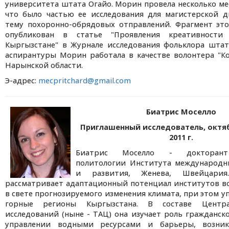
университета штата Огайо. Морин провела несколько мес
что было частью ее исследования для магистерской д
тему похоронно-обрядовых отправлений. Фрагмент эт
опубликован в статье "Проявления креативност
Кыргызстане" в Журнале исследования фольклора штат
аспирантуры Морин работала в качестве волонтера "К
Нарынской области.
Э-адрес:
mecpritchard@gmail.com
Биатрис Моселло
Приглашенный исследователь, октяб
2011 г.
Биатрис Моселло - докторант
политологии Института международ
и развития, Женева, Швейцария
рассматривает адаптационный потенциал институтов в
в свете прогнозируемого изменения климата, при этом уп
горные регионы Кыргызстана. В составе Центр
исследований (ныне - ТАЦ) она изучает роль гражданск
управлении водными ресурсами и барьеры, возни