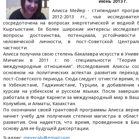
июнь 2013 г.
Алисса Мейер - стипендиат прогр
2012-2013 гг., чья исследовате
сосредоточена на вопросах энергетической и водной 
Кыргызстане. Ее более широкие интересы исследова
вопросы достоинства, потенциала, устойчивост
человеческой личности, в пост-Советской Центра
частности.
Алисса получила свою степень бакалавра искусств в Унив
Мичиган в 2011 г. по специальности "Теория
международные отношения". Исследования Алиссы со
основном на политических аспектах развития переход
пост-Советского периода. Сюда следует отнести время, 
в Узбекистане, Таджикистане, Турции, в добавление 
курсам на узбекском и русском языках. После заверш
работала в Фонде Карнеги за международный мир в Ваш
Колумбия, и Алматы, Казахстан.
По окончании своей грантовой программы Алисса верне
начнет учебу для получения степени магистра в облас
развития. Она надеется, что время, проведенное в Би
основу для ее будущей диссертации.
Э-адрес:
meyeraly@gmail.com