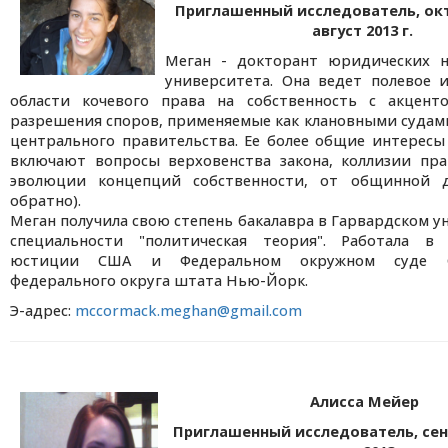
Приглашенный исследователь, октя
август 2013 г.
Меган - докторант юридических н
университета. Она ведет полевое 
области кочевого права на собственность с акцен
разрешения споров, применяемые как клановными судами
центрального правительства. Ее более общие интересы
включают вопросы верховенства закона, коллизии пр
эволюции концепций собственности, от общинной 
обратно).
Меган получила свою степень бакалавра в Гарвардском у
специальности "политическая теория". Работала в
юстиции США и Федеральном окружном суде
федерального округа штата Нью-Йорк.
Э-адрес:
mccormack.meghan@gmail.com
Алисса Мейер
Приглашенный исследователь, сентя