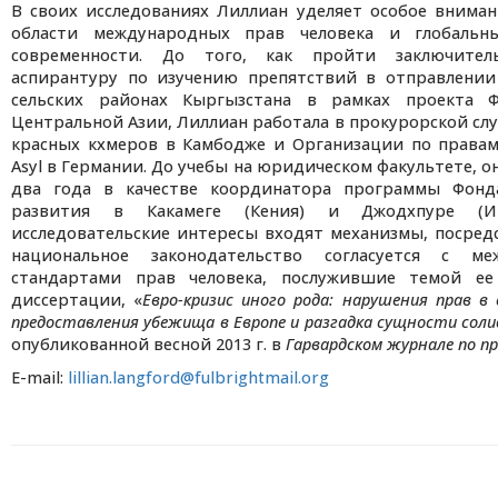
В своих исследованиях Лиллиан уделяет особое внима
области международных прав человека и глобальн
современности. До того, как пройти заключите
аспирантуру по изучению препятствий в отправлении
сельских районах Кыргызстана в рамках проекта 
Центральной Азии, Лиллиан работала в прокурорской сл
красных кхмеров в Камбодже и Организации по правам
Asyl в Германии. До учебы на юридическом факультете, о
два года в качестве координатора программы Фонд
развития в Какамеге (Кения) и Джодхпуре (И
исследовательские интересы входят механизмы, посре
национальное законодательство согласуется с ме
стандартами прав человека, послужившие темой ее
диссертации, «
Евро-кризис иного рода: нарушения прав в
предоставления убежища в Европе и разгадка сущности соли
опубликованной весной 2013 г. в
Гарвардском журнале по пр
E-mail:
lillian.langford@fulbrightmail.org