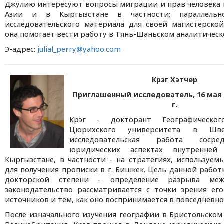
Джулию интересуют вопросы миграции и прав человека
Азии и в Кыргызстане в частности; параллель
исследовательского материала для своей магистерско
она помогает вести работу в Тянь-Шаньском аналитическ
Э-адрес:
julial_perry@yahoo.com
Крэг Хэтчер
Приглашенный исследователь, 16 мая -
г.
Крэг - докторант Географическог
Цюрихского университета в Шве
исследовательская работа сосре
юридических аспектах внутренне
Кыргызстане, в частности - на стратегиях, используе
для получения прописки в г. Бишкек. Цель данной работ
докторской степени - определение разрыва ме
законодательство рассматривается с точки зрения ег
источников и тем, как оно воспринимается в повседневно
После изначального изучения географии в Бристольском