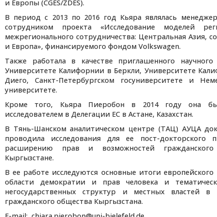
и Европы (CGES/ZDES).
В период с 2013 по 2016 год Кьяра являлась менедже
сотрудником проекта «Исследование моделей рег
межрегионального сотрудничества: Центральная Азия, с
и Европа», финансируемого фондом Volkswagen.
Также работала в качестве приглашенного научного
Университете Калифорнии в Беркли, Университете Кал
Диего, Санкт-Петербургском госуниверситете и Неме
университете.
Кроме того, Кьяра Пиеробон в 2014 году она бы
исследователем в Делегации ЕС в Астане, Казахстан.
В Тянь-Шанском аналитическом центре (ТАЦ) АУЦА до
проводила исследования для ее пост-докторского 
расширению прав и возможностей гражданского
Кыргызстане.
В ее работе исследуются основные итоги европейского
области демократии и прав человека и тематичес
негосударственных структур и местных властей в
гражданского общества Кыргызстана.
E-mail: chiara.pierobon@uni-bielefeld.de