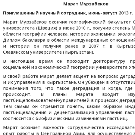
Марат Мурзабеков
Приглашенный научный сотрудник, июнь-август 2013 г.
Марат Мурзабеков окончил географический факультет 
университета (Швеция) в июне 2010 г., получив степень 
области географии человека, истории экономики, экологи
Диплом бакалавра в области международных отношений
и истории он получил ранее в 2007 г. в Кыргызс
Славянском университете (Кыргызстан).
В настоящее время он проходит докторантуру пр
социальной и экономической географии университета Уп
В своей работе Марат делает акцент на вопросах дегр
и их управления в Кыргызстане. Он убежден в отсутстви
понимания того, что такое деградация и когда, где
происходит. В планы Марата входит изу
пастбищепользователей/управителей в процессах дегра
Тем самым он стремится понять, каким образом инд
пастбищевладения и децентрализация управления пас
соотносится с биофизическими изменениями пастбищ.
Марат осознает важность сотрудничества исследоват
опыт работы в Центральной Азии, для осуществления 