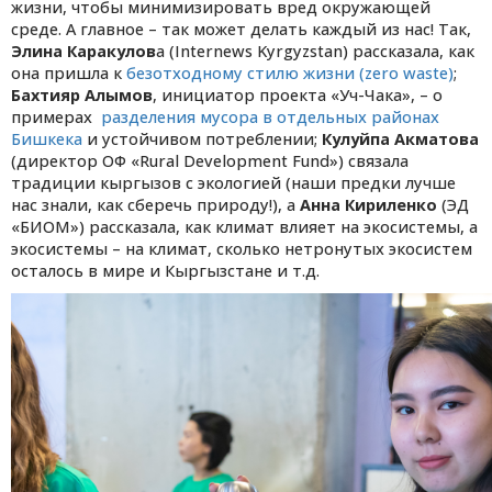
жизни, чтобы минимизировать вред окружающей
среде. А главное – так может делать каждый из нас! Так,
Элина Каракулов
а (Internews Kyrgyzstan) рассказала, как
она пришла к
безотходному стилю жизни (zero waste)
;
Бахтияр Алымов
, инициатор проекта
«
Уч-Чака
», – о
примерах
р
азделения мусора в отдельных районах
Бишкека
и устойчивом потреблении;
Кулуйпа Акматова
(директор ОФ «Rural Development Fund») связала
традиции кыргызов с экологией (наши предки лучше
нас знали, как сберечь природу!), а
Анна Кириленко
(ЭД
«БИОМ») рассказала, как климат влияет на экосистемы, а
экосистемы – на климат, сколько нетронутых экосистем
осталось в мире и Кыргызстане и т.д.