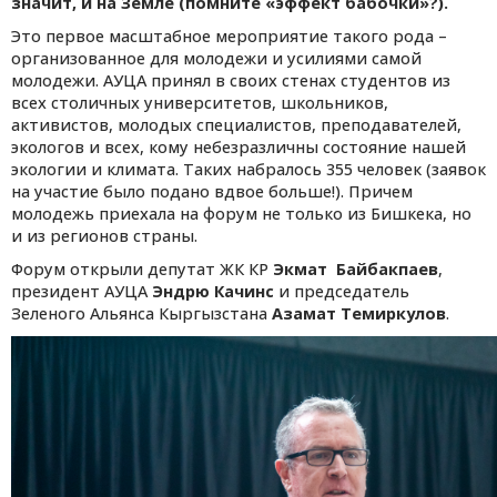
значит, и на Земле (помните «эффект бабочки»?).
Это первое масштабное мероприятие такого рода –
организованное для молодежи и усилиями самой
молодежи. АУЦА принял в своих стенах студентов из
всех столичных университетов, школьников,
активистов, молодых специалистов, преподавателей,
экологов и всех, кому небезразличны состояние нашей
экологии и климата. Таких набралось 355 человек (заявок
на участие было подано вдвое больше!). Причем
молодежь приехала на форум не только из Бишкека, но
и из регионов страны.
Форум открыли депутат ЖК КР
Экмат Байбакпаев
,
президент АУЦА
Эндрю Качинс
и председатель
Зеленого Альянса Кыргызстана
Азамат Темиркулов
.