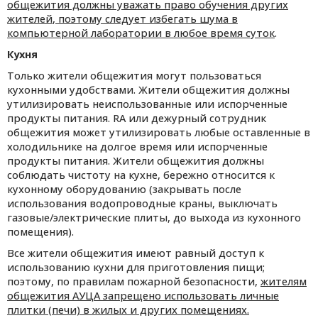
общежития должны уважать право обучения других
жителей
,
поэтому следует избегать шума в
компьютерной лаборатории в любое время суток
.
Кухня
Только жители общежития могут пользоваться
кухонными удобствами. Жители общежития должны
утилизировать неиспользованные или испорченные
продукты питания. RA или дежурный сотрудник
общежития может утилизировать любые оставленные в
холодильнике на долгое время или испорченные
продукты питания. Жители общежития должны
соблюдать чистоту на кухне, бережно относится к
кухонному оборудованию (закрывать после
использования водопроводные краны, выключать
газовые/электрические плиты, до выхода из кухонного
помещения).
Все жители общежития имеют равный доступ к
использованию кухни для приготовления пищи;
поэтому, по правилам пожарной безопасности,
жителям
общежития АУЦА запрещено использовать личные
плитки (печи) в жилых и других помещениях.