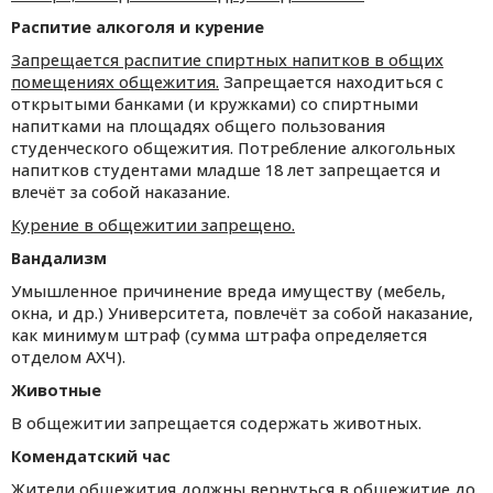
Распитие алкоголя и курение
Запрещается распитие спиртных напитков в общих
помещениях общежития.
Запрещается находиться с
открытыми банками (и кружками) со спиртными
напитками на площадях общего пользования
студенческого общежития. Потребление алкогольных
напитков студентами младше 18 лет запрещается и
влечёт за собой наказание.
Курение в общежитии запрещено.
Вандализм
Умышленное причинение вреда имуществу (мебель,
окна, и др.) Университета, повлечёт за собой наказание,
как минимум штраф (сумма штрафа определяется
отделом АХЧ).
Животные
В общежитии запрещается содержать животных.
Комендатский час
Жители общежития должны вернуться в общежитие до