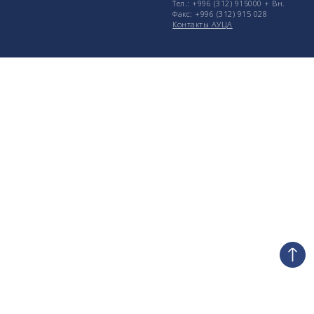
Тел.: +996 (312) 915000 + Вн.
Факс: +996 (312) 915 028
Контакты АУЦА