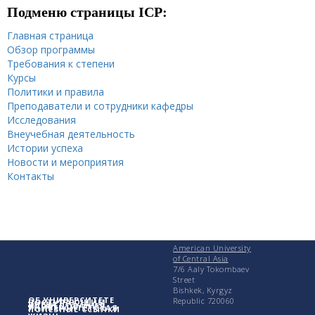
Подменю страницы ICP:
Главная страница
Обзор программы
Требования к степени
Курсы
Политики и правила
Преподаватели и сотрудники кафедры
Исследования
Внеучебная деятельность
Истории успеха
Новости и мероприятия
Контакты
American University
of Central Asia
7/6 Aaly Tokombaev
Street
Bishkek, Kyrgyz
ОБ УНИВЕРСИТЕТЕ
Republic 720060
ПОСТУПАЮЩИМ
УЧЕБА
ИССЛЕДОВАНИЯ
УНИВЕРСИТЕТСКАЯ
ПОЛЕЗНЫЕ ССЫЛКИ