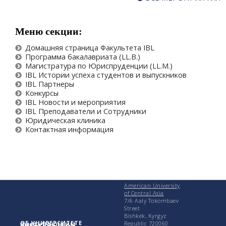
Меню секции:
Домашняя страница Факультета IBL
Программа бакалавриата (LL.B.)
Магистратура по Юриспруденции (LL.M.)
IBL Истории успеха студентов и выпускников
IBL Партнеры
Конкурсы
IBL Новости и мероприятия
IBL Преподаватели и Сотрудники
Юридическая клиника
Контактная информация
American University
of Central Asia
7/6 Aaly Tokombaev
Street
Bishkek, Kyrgyz
ОБ УНИВЕРСИТЕТЕ
Republic 720060
ПОСТУПАЮЩИМ
УЧЕБА