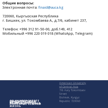
Общие вопросы:
Электронная почта:
finaid@auca.kg
720060, Кыргызская Республика
г. Бишкек, ул. Токомбаева А., д.7/6, кабинет 237,
Телефон: +996 312 91-50-00, доб.149, 412
Мобильный +996 220 019 018 (
WhatsApp, Telegram)
American University
of Central Asia
7/6 Aaly Tokombaev
Street
Bishkek, Kyrgyz
ОБ УНИВЕРСИТЕТЕ
Republic 720060
ПОСТУПАЮЩИМ
УЧЕБА
ИССЛЕДОВАНИЯ
УНИВЕРСИТЕТСКАЯ
ПОЛЕЗНЫЕ ССЫЛКИ
ЖИЗНЬ