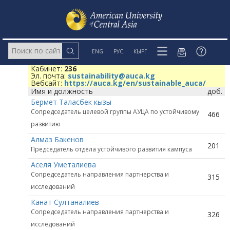
ENG
РУС
КЫРГ
Кабинет:
236
Эл. почта:
sustainability@auca.kg
Вебсайт:
https://auca.kg/en/sustainable_auca/
Имя и должность
доб.
Бермет Таласбек кызы
Сопредседатель целевой группы АУЦА по устойчивому
466
развитию
Алмаз Бакенов
201
Председатель отдела устойчивого развития кампуса
Аселя Уметалиева
Сопредседатель направления партнерства и
315
исследований
Канат Султаналиев
Сопредседатель направления партнерства и
326
исследований