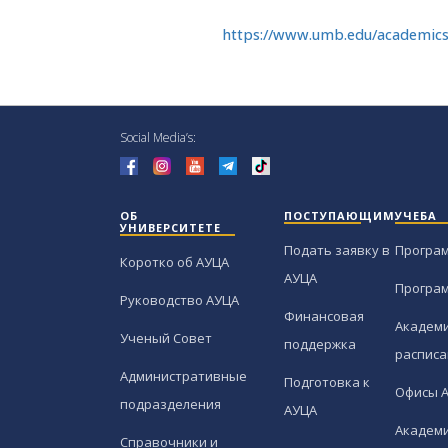
https://www.umb.edu/academics/c
Social Media’s:
ОБ
ПОСТУПАЮЩИМ
УЧЕБА
УНИВЕРСИТЕТЕ
Подать заявку в
Програ
Коротко об АУЦА
АУЦА
Програ
Руководство АУЦА
Финансовая
Академи
Ученый Совет
поддержка
расписа
Административные
Подготовка к
Офисы 
подразделения
АУЦА
Академи
Справочники и