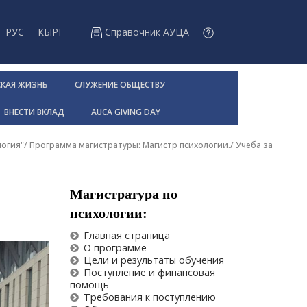
РУС
КЫРГ
Справочник АУЦА
СКАЯ ЖИЗНЬ
СЛУЖЕНИЕ ОБЩЕСТВУ
ВНЕСТИ ВКЛАД
AUCA GIVING DAY
логия"
/
Программа магистратуры: Магистр психологии.
/
Учеба за
Магистратура по
психологии:
Главная страница
О программе
Цели и результаты обучения
Поступление и финансовая
помощь
Требования к поступлению