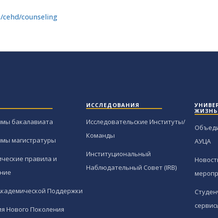
ehd/counseling
ИССЛЕДОВАНИЯ
УНИВЕ
ЖИЗНЬ
ммы бакалавиата
Исследовательские Институты/
Объед
Команды
ммы магистратуры
АУЦА
Институциональный
ческие правила и
Новост
Наблюдательный Совет (IRB)
ние
меропр
Академической Поддержки
Студен
сервис
я Нового Поколения