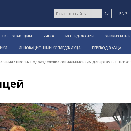
ENG
ПОСТУПАЮЩИМ
УЧЕБА
ИССЛЕДОВАНИЯ
УНИВЕРСИТЕТ
НИКИ
ИННОВАЦИОННЫЙ КОЛЛЕДЖ АУЦА
ПЕРЕВОД В АУЦА
еления / школы
/
Подразделение социальных наук
/
Департамент "Психо
ицей