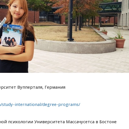
ерситет Вупперталя, Германия
udy-international/degree-programs/
ой психологии Университета Массачусетса в Бостоне