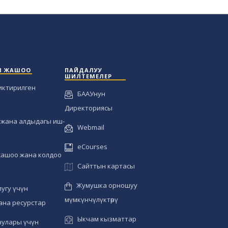
Ы ЖАШОО
ПАЙДАЛУУ
ШИЛТЕМЕЛЕР
иктирилген
БААУнун
Директориясы
жана алдыдагы иш-
Webmail
eCourses
жашоо жана колдоо
Сайттын картасы
Жумушка орношуу
угу үчүн
мүмкүнчүлүктөрү
ана ресурстар
Ыкчам кызматтар
чулары үчүн