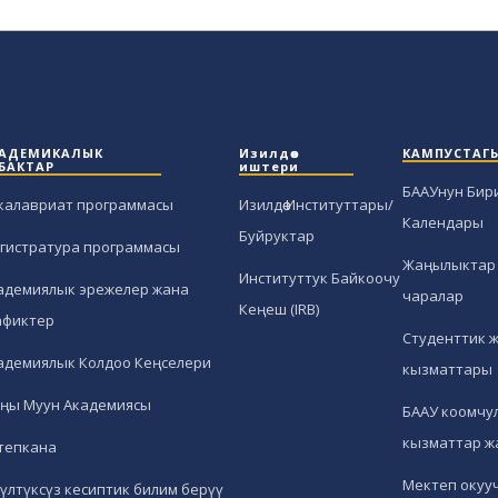
АДЕМИКАЛЫК
Изилдөө
КАМПУСТАГ
БАКТАР
иштери
БААУнун Бир
калавриат программасы
Изилдөө Институттары/
Календары
Буйруктар
гистратура программасы
Жаңылыктар 
Институттук Байкоочу
адемиялык эрежелер жана
чаралар
Кеңеш (IRB)
афиктер
Студенттик 
адемиялык Колдоо Кеңселери
кызматтары
ңы Муун Академиясы
БААУ коомчул
кызматтар ж
тепкана
Мектеп окуу
гүлтүксүз кесиптик билим берүү