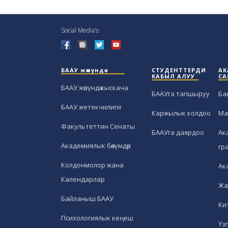
Social Media’s:
БААУ жөнүндө
СТУДЕНТТЕРДИ
АК
КАБЫЛ АЛУУ
СА
БААУ жөнүндө кыскача
БААУга тапшыруу
Ба
БААУ жетекчилиги
Каржылык колдоо
Ма
Факультеттин Сенаты
БААУга даярдоо
Ак
Академиялык бөлүмдөр
гр
Колдонмолор жана
Ак
Календарлар
Жа
Байланыш БААУ
Ки
Психологиялык кеңеш
Үз