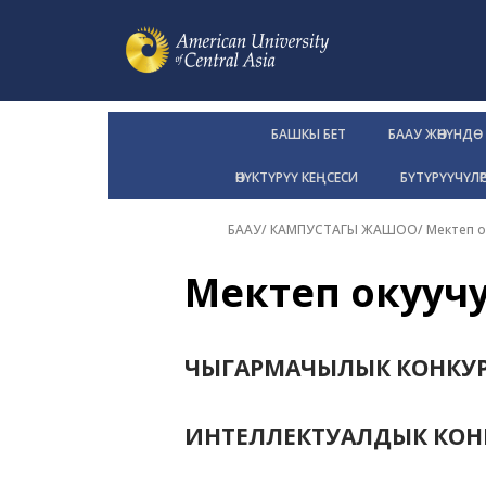
БАШКЫ БЕТ
БААУ ЖӨНҮНДӨ
ӨНҮКТҮРҮҮ КЕҢСЕСИ
БҮТҮРҮҮЧҮЛӨ
БААУ
/
КАМПУСТАГЫ ЖАШОО
/
Мектеп о
Мектеп окуучу
ЧЫГАРМАЧЫЛЫК КОНКУР
ИНТЕЛЛЕКТУАЛДЫК КОН