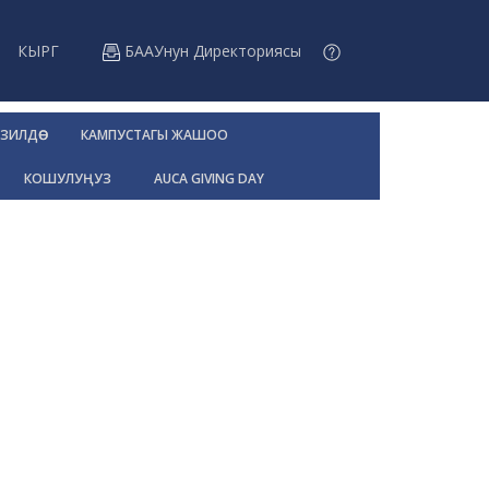
КЫРГ
БААУнун Директориясы
ЗИЛДӨӨ
КАМПУСТАГЫ ЖАШОО
КОШУЛУҢУЗ
AUCA GIVING DAY