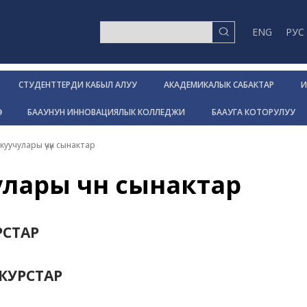
ENG
РУС
СТУДЕНТТЕРДИ КАБЫЛ АЛУУ
АКАДЕМИКАЛЫК САБАКТАР
И
Р
БААУНУН ИННОВАЦИЯЛЫК КОЛЛЕДЖИ
БААУГА КОТОРУЛУУ
куучулары үчүн сынактар
лары үчүн сынактар
СТАР
КУРСТАР