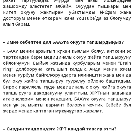
рахат тартуулады. Учурда мен акыл ишмердүүлүгүсүз
жашоомду элестетет албайм. Окуудан тышкары мен
китеп окууну жактырам, убактымды үй-бүлөм жана
досторум менен өткөрөм жана YouTube`да өз блогумду
алып барам.
– Эмне себептен дал БААУга окууга тапшырдыңыз?
– БААУ менин арзыгып күткөн кыялым болчу, анткени эс
тарткандан бери медициналык окуу жайга тапшырууну
ойлончумун. Быйыл жазында курбуларым менен “Brain
ring” долбооруна катышып калдык. Анда менин эжем
менен курбум байгелүү орундарга илиништи жана мен да
бул окуу жайга тапшыруу тууралуу ойлоно баштадым.
Бирок параллель түрдө медициналык окуу жайга окууга
тапшырууга даярданууну уланттым. ЖРТнын алдында
ата-энелерим менен кеңешип, БААУга окууга тапшыруу
мен үчүн эң мыкты вариант болорун чечтик. Себеби бул
жерде менде көптөгөн мүмкүнчүлүктөр жаралат.
– Сиздин тандооңузга ЖРТ кандай таасир этти?