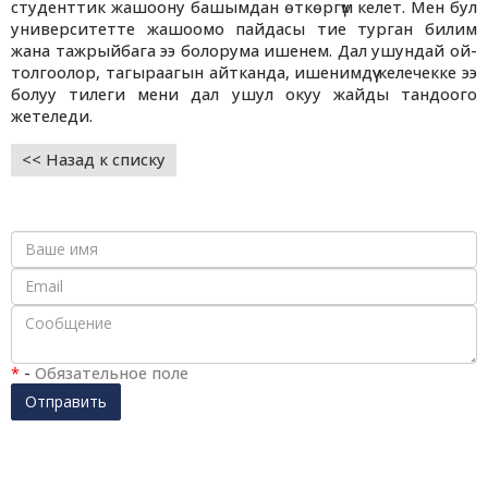
студенттик жашоону башымдан өткөргүм келет. Мен бул
университетте жашоомо пайдасы тие турган билим
жана тажрыйбага ээ болорума ишенем. Дал ушундай ой-
толгоолор, тагыраагын айтканда, ишенимдүү келечекке ээ
болуу тилеги мени дал ушул окуу жайды тандоого
жетеледи.
<< Назад к списку
*
-
Обязательное поле
Отправить