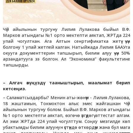
Чүй айылынын тургуну Лилия Лулакова быйыл В.Ф.
Марков атындагы №1 орто мектепти аяктап, ЖРТда 224
упай чогулткан. Ага Алтын сенртификатка жетүү үчүн
болгону 1 упай жетпей калган. Натыйжада Лилия БААУга
окууга документтерин тапшырып, билим алуу үчүн 50%
арзандатууга ээ болгон. Ал “Экономика” факультетине
тапшырды.
– Алгач өзүңүздү тааныштырып, маалымат берип
кетсеңиз.
– Саламатсыздарбы? Менин аты-жөнүм - Лилия Лулакова,
18 жаштамын, Токмоктон алыс эмес жайгашкан Чүй
айылынын тургуну болом. Быйыл В.Ф. Марков атындагы
№1 орто мектепти аяктап, өзгөчө үлгүдөгү аттестат алгам.
Ал эми ЖРТда 224 упай чогулттум. Соңку мезгилде көп
убактымды билим алуунун үстүндө өткөрдүм жана бул мага