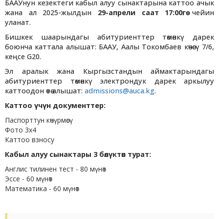
БААУнун кезектеги кабыл алуу сынактарына каттоо ачык
жана ал 2025-жылдын
29-апрели саат 17:00гө
чейин
уланат.
Бишкек шаарындагы абитуриенттер төмөнкү дарек
боюнча каттала алышат: БААУ, Аалы Токомбаев көчөсү 7/6,
кеңсе G20.
Эл аралык жана Кыргызстандын аймактарындагы
абитуриенттер төмөнкү электрондук дарек аркылуу
каттоодон өтө алышат:
admissions@auca.kg
.
Каттоо үчүн документтер:
Паспорттун көчүрмөсү
Фото 3х4
Каттоо взносу
Кабыл алуу сынактары 3 бөлүктөн турат:
Англис тилинен тест - 80 мүнөт
Эссе - 60 мүнөт
Математика - 60 мүнөт