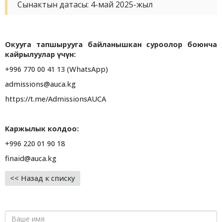
Сынактын датасы: 4-май 2025-жыл
Окууга тапшырууга байланышкан суроолор боюнча
кайрылуулар үчүн:
+996 770 00 41 13 (WhatsApp)
admissions@auca.kg
https://t.me/AdmissionsAUCA
Каржылык колдоо:
+996 220 01 90 18
finaid@auca.kg
<< Назад к списку