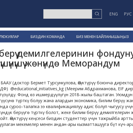
ENG
РУС
ҮҮ ОКУЯЛАР
БИЗДИН КОМАНДА
БИЗ МЕНЕН БАЙЛАНЫШЫҢЫЗ
берүү демилгелеринин фондун
үшүнүшүү жөнүндө Меморандум
БААУ (доктор Бермет Турсункулова, Өнүктүрүү боюнча директо
Ф) @educational_initiatives_kg (Меерим Абдрахманова, EIF ди
үзүлдү. Фонд өз ишмердүүлүгүн 2018-жылы баштаган. Уюмдун 
үүсүнө түрткү болуу жана алардын экономика, билим берүү жа
нда суроо-талапка ээ квалификациялуу адис болуп чыгуусу үч
күндүк берүүгө түрткү болот, жеке билим берүү демилгелерин 
йт. Өнүктүрүү кеңсеси биздин студенттер үчүн тажрыйба артт
уулаган мекемелер менен андан-ары кызматташууга бүт күч-ар