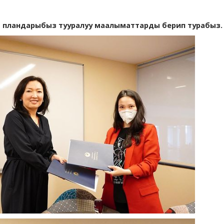
ы пландарыбыз тууралуу маалыматтарды берип турабыз