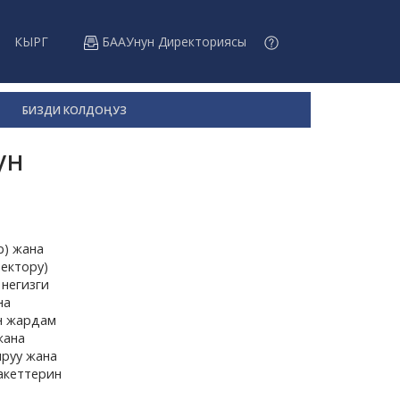
КЫРГ
БААУнун Директориясы
БИЗДИ КОЛДОҢУЗ
ун
р) жана
ректору)
негизги
на
үн жардам
жана
ыруу жана
акеттерин