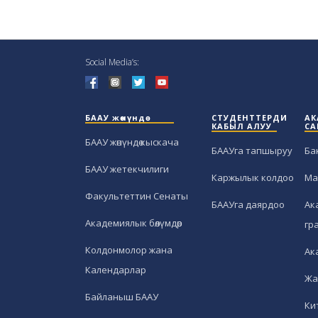
Social Media’s:
БААУ жөнүндө
СТУДЕНТТЕРДИ
АК
КАБЫЛ АЛУУ
СА
БААУ жөнүндө кыскача
БААУга тапшыруу
Ба
БААУ жетекчилиги
Каржылык колдоо
Ма
Факультеттин Сенаты
БААУга даярдоо
Ак
Академиялык бөлүмдөр
гр
Колдонмолор жана
Ак
Календарлар
Жа
Байланыш БААУ
Ки