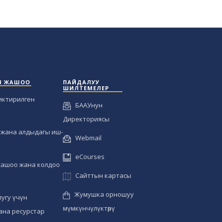
Ы ЖАШОО
ПАЙДАЛУУ
ШИЛТЕМЕЛЕР
иктирилген
БААУнун
Директориясы
жана алдыдагы иш-
Webmail
eCourses
жашоо жана колдоо
Сайттын картасы
Жумушка орношуу
угу үчүн
мүмкүнчүлүктөрү
ана ресурстар