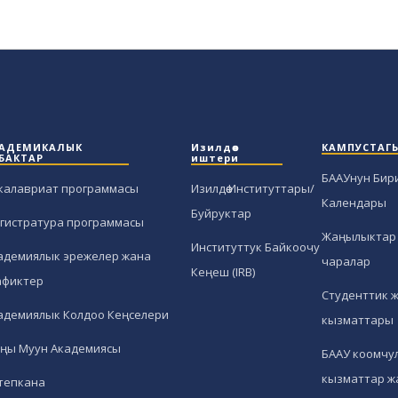
АДЕМИКАЛЫК
Изилдөө
КАМПУСТАГ
БАКТАР
иштери
БААУнун Бир
калавриат программасы
Изилдөө Институттары/
Календары
Буйруктар
гистратура программасы
Жаңылыктар 
Институттук Байкоочу
адемиялык эрежелер жана
чаралар
Кеңеш (IRB)
афиктер
Студенттик 
адемиялык Колдоо Кеңселери
кызматтары
ңы Муун Академиясы
БААУ коомчул
кызматтар ж
тепкана