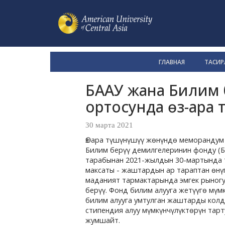
ГЛАВНАЯ
ТАСИРЛ
БААУ жана Билим 
ортосунда өз-ара т
30 марта 2021
Өз ара түшүнүшүү жөнүндө меморандум 
Билим берүү демилгелеринин фонду (БД
тарабынан 2021-жылдын 30-мартында т
максаты - жаштардын ар тараптан өнүг
маданият тармактарында эмгек рыногу
берүү. Фонд билим алууга жетүүгө мүм
билим алууга умтулган жаштарды колдо
стипендия алуу мүмкүнчүлүктөрүн тарт
жумшайт.